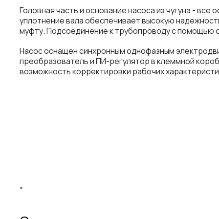
Головная часть и основание насоса из чугуна - в
уплотнение вала обеспечивает высокую надежность
муфту. Подсоединение к трубопроводу с помощью о
Насос оснащен синхронным однофазным электродви
преобразователь и ПИ-регулятор в клеммной короб
возможность корректировки рабочих характеристик
*