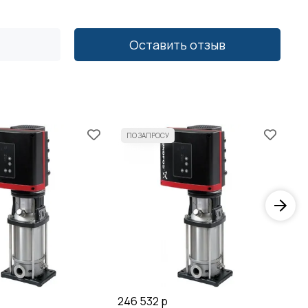
Оставить отзыв
246 532 р
26