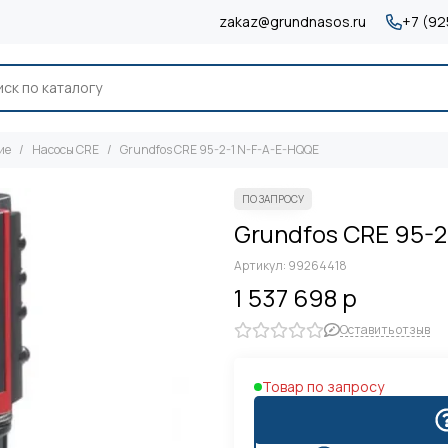
zakaz@grundnasos.ru
+7 (92
ие
Насосы CRE
Grundfos CRE 95-2-1 N-F-A-E-HQQE
Grundfos CRE 95-
Артикул:
99264418
1 537 698 р
Оставить отзыв
Товар по запросу