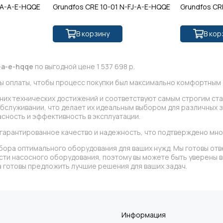
-A-A-E-HQQE
Grundfos CRE 10-01 N-FJ-A-E-HQQE
Grundfos CR
В корзину
В кор
f-a-e-hqqe
по выгодной цене 1 537 698 р.
ы оплаты, чтобы процесс покупки был максимально комфортным д
дних технических достижений и соответствуют самым строгим ст
обслуживании, что делает их идеальным выбором для различных 
сность и эффективность в эксплуатации.
 гарантированное качество и надежность, что подтверждено мн
бора оптимального оборудования для ваших нужд. Мы готовы отв
асти насосного оборудования, поэтому вы можете быть уверены
 готовы предложить лучшие решения для ваших задач.
Информация