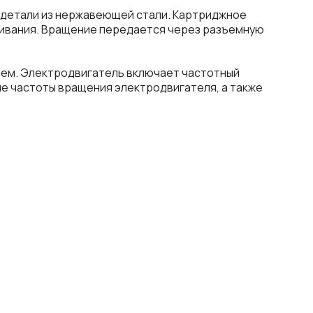
ю детали из нержавеющей стали. Картриджное
живания. Вращение передается через разъемную
ием. Электродвигатель включает частотный
е частоты вращения электродвигателя, а также