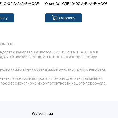
E 10-02 A-A-A-E-HQQE
Grundfos CRE 10-02 A-FJ-A-E-HQQE
Gr
зину
В корзину
ля вас.
андартам качества.
Grundfos CRE 95-2-1 N-F-A-E-HQQE
задач.
Grundfos CRE 95-2-1 N-F-A-E-HQQE
прошел все
огочисленными положительными отзывами наших клиентов.
етить на все ваши вопросы и помочь сделать правильный
 в профессионализме и компетентности нашего персонала.
О компании