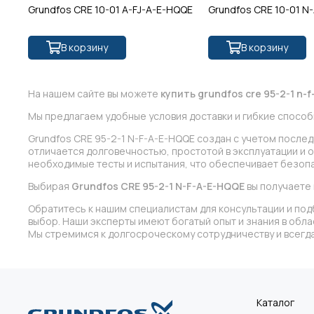
Grundfos CRE 10-01 A-FJ-A-E-HQQE
Grundfos CRE 10-01 N
В корзину
В корзину
На нашем сайте вы можете
купить grundfos cre 95-2-1 n-
Мы предлагаем удобные условия доставки и гибкие способ
Grundfos CRE 95-2-1 N-F-A-E-HQQE создан с учетом после
отличается долговечностью, простотой в эксплуатации и 
необходимые тесты и испытания, что обеспечивает безопа
Выбирая
Grundfos CRE 95-2-1 N-F-A-E-HQQE
вы получаете
Обратитесь к нашим специалистам для консультации и под
выбор. Наши эксперты имеют богатый опыт и знания в обл
Мы стремимся к долгосроческому сотрудничеству и всегда
Каталог