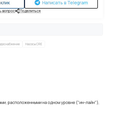
 клик
Написать в Telegram
ь вопрос
Поделиться
одоснабжение
Насосы CRE
ми, расположенными на одном уровне ("ин-лайн"),