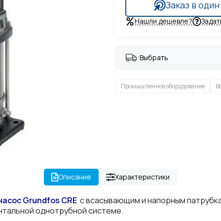
Заказ в один
Нашли дешевле?
Задат
Выбрать
Промышленное оборудование
В
Описание
Характеристики
насос Grundfos
CRE
с всасывающим и напорным патрубка
нтальной однотрубной системе.