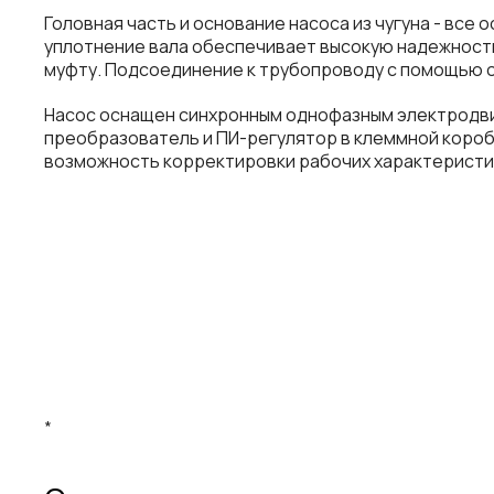
Головная часть и основание насоса из чугуна - в
уплотнение вала обеспечивает высокую надежность
муфту. Подсоединение к трубопроводу с помощью о
Насос оснащен синхронным однофазным электродви
преобразователь и ПИ-регулятор в клеммной короб
возможность корректировки рабочих характеристик
*