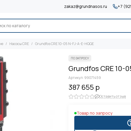
zakaz@grundnasos.ru
+7 (92
ие
Насосы CRE
Grundfos CRE 10-05 N-FJ-A-E-HQQE
Grundfos CRE 10-
Артикул:
99071459
387 655 р
Оставить отзыв
Товар по запросу