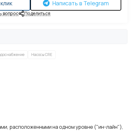
 клик
Написать в Telegram
ь вопрос
Поделиться
одоснабжение
Насосы CRE
ми, расположенными на одном уровне ("ин-лайн"),