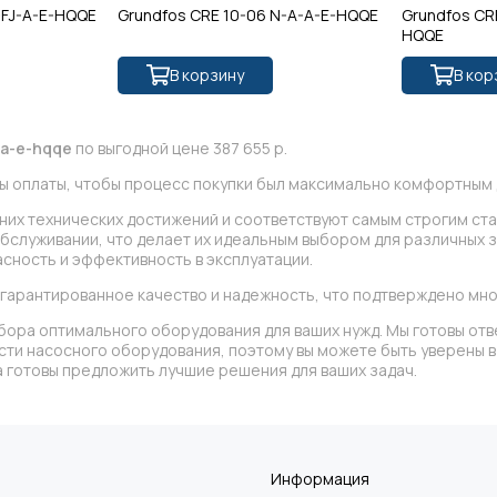
-FJ-A-E-HQQE
Grundfos CRE 10-06 N-A-A-E-HQQE
Grundfos CR
HQQE
В корзину
В кор
-a-e-hqqe
по выгодной цене 387 655 р.
ы оплаты, чтобы процесс покупки был максимально комфортным д
дних технических достижений и соответствуют самым строгим ст
обслуживании, что делает их идеальным выбором для различных 
сность и эффективность в эксплуатации.
 гарантированное качество и надежность, что подтверждено мн
бора оптимального оборудования для ваших нужд. Мы готовы отв
асти насосного оборудования, поэтому вы можете быть уверены
 готовы предложить лучшие решения для ваших задач.
Информация