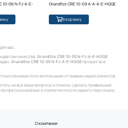
E 10-06 N-FJ-A-E-
Grundfos CRE 10-09 A-A-A-E-HQQE
Gr
зину
В корзину
ля вас.
андартам качества.
Grundfos CRE 10-05 N-FJ-A-E-HQQE
задач.
Grundfos CRE 10-05 N-FJ-A-E-HQQE
прошел все
огочисленными положительными отзывами наших клиентов.
етить на все ваши вопросы и помочь сделать правильный
 в профессионализме и компетентности нашего персонала.
О компании