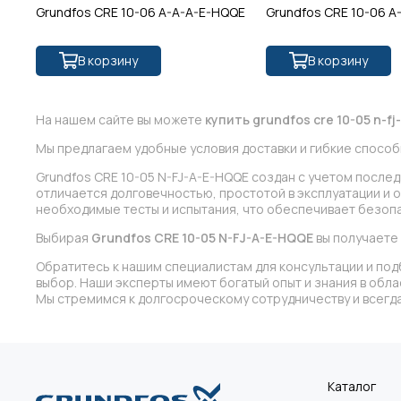
Grundfos CRE 10-06 A-A-A-E-HQQE
Grundfos CRE 10-06 A
В корзину
В корзину
На нашем сайте вы можете
купить grundfos cre 10-05 n-fj
Мы предлагаем удобные условия доставки и гибкие способ
Grundfos CRE 10-05 N-FJ-A-E-HQQE создан с учетом после
отличается долговечностью, простотой в эксплуатации и 
необходимые тесты и испытания, что обеспечивает безопа
Выбирая
Grundfos CRE 10-05 N-FJ-A-E-HQQE
вы получаете
Обратитесь к нашим специалистам для консультации и под
выбор. Наши эксперты имеют богатый опыт и знания в обл
Мы стремимся к долгосроческому сотрудничеству и всегда
Каталог