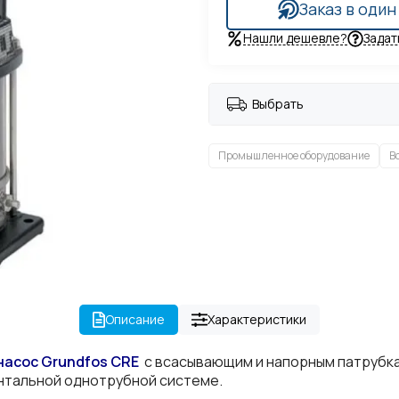
Заказ в один
Нашли дешевле?
Задат
Выбрать
Промышленное оборудование
В
Описание
Характеристики
насос Grundfos
CRE
с всасывающим и напорным патрубка
нтальной однотрубной системе.