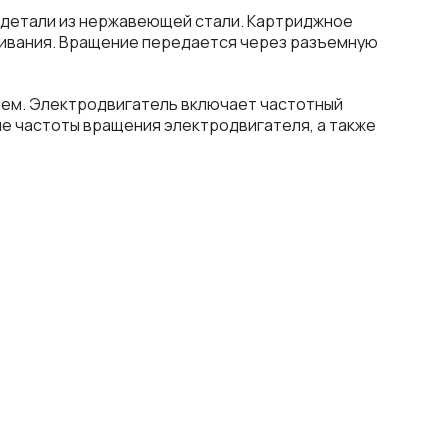
ю детали из нержавеющей стали. Картриджное
живания. Вращение передается через разъемную
ием. Электродвигатель включает частотный
е частоты вращения электродвигателя, а также