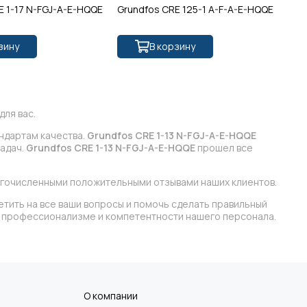
E 1-17 N-FGJ-A-E-HQQE
Grundfos CRE 125-1 A-F-A-E-HQQE
Gr
зину
В корзину
ля вас.
андартам качества.
Grundfos CRE 1-13 N-FGJ-A-E-HQQE
задач.
Grundfos CRE 1-13 N-FGJ-A-E-HQQE
прошел все
огочисленными положительными отзывами наших клиентов.
етить на все ваши вопросы и помочь сделать правильный
 в профессионализме и компетентности нашего персонала.
О компании