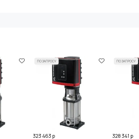
323 463 р
328 341 р