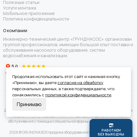
Полезные статьи
Услуги монтажа
Мобильное приложение
Политика конфиденциальности
О компании
Инженерно-технический центр «ГРУНДНАСОС» организован
группой профессионалов, имеющих большой опыт поставки и
обслуживания насосного оборудования, систем
водоснабжения и канализации.
Продолжая использовать этот сайт и нажимая кнопку
«Принимаю», вы даете
согласие на обработку
персональных данных, а также подтверждаете, что
ознакомились с
политикой конфиденциальности
.
Вся информация на сайте носит справочный характер и не является
Принимаю
публичной офертой.
Для получения подробной информации о наличии и стоимости указанных
товаров или услуг обращайтесь к менеджерам отдела клиентского
обслуживания с помощью специальной формы связи или по телефону.
Р
А
Б
О
Т
А
Е
М
2026 © GRUNDNASOS продажа оборудования Grundfos.
Карта сайта
Б
Е
З
В
Ы
Х
О
Д
Н
Ы