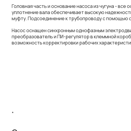
Головная часть и основание насоса из чугуна - в
уплотнение вала обеспечивает высокую надежность
муфту. Подсоединение к трубопроводу с помощью о
Насос оснащен синхронным однофазным электродви
преобразователь и ПИ-регулятор в клеммной короб
возможность корректировки рабочих характеристик
*