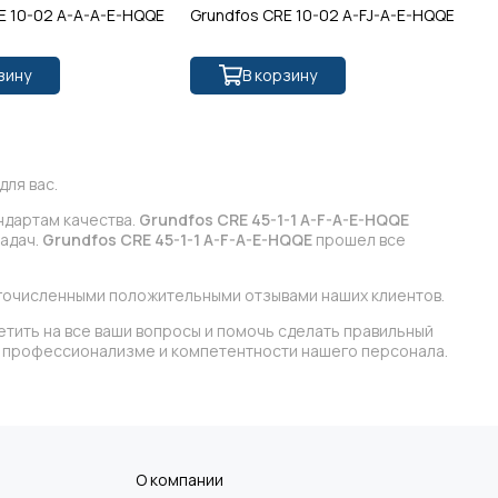
E 10-02 A-A-A-E-HQQE
Grundfos CRE 10-02 A-FJ-A-E-HQQE
Gr
зину
В корзину
ля вас.
ндартам качества.
Grundfos CRE 45-1-1 A-F-A-E-HQQE
задач.
Grundfos CRE 45-1-1 A-F-A-E-HQQE
прошел все
огочисленными положительными отзывами наших клиентов.
етить на все ваши вопросы и помочь сделать правильный
 в профессионализме и компетентности нашего персонала.
О компании