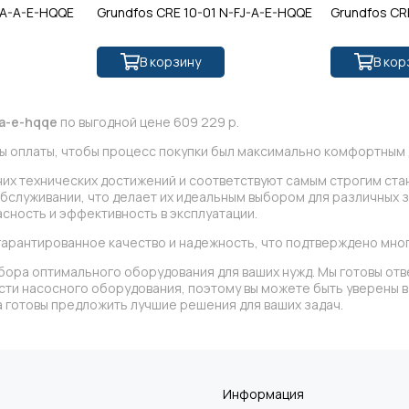
-A-A-E-HQQE
Grundfos CRE 10-01 N-FJ-A-E-HQQE
Grundfos CR
В корзину
В кор
-a-e-hqqe
по выгодной цене 609 229 р.
ы оплаты, чтобы процесс покупки был максимально комфортным д
дних технических достижений и соответствуют самым строгим ста
обслуживании, что делает их идеальным выбором для различных 
сность и эффективность в эксплуатации.
гарантированное качество и надежность, что подтверждено мн
бора оптимального оборудования для ваших нужд. Мы готовы отв
асти насосного оборудования, поэтому вы можете быть уверены
 готовы предложить лучшие решения для ваших задач.
Информация