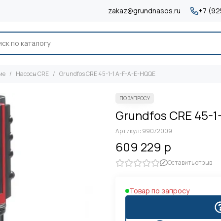
zakaz@grundnasos.ru
+7 (92
ие
Насосы CRE
Grundfos CRE 45-1-1 A-F-A-E-HQQE
Grundfos CRE 45-1
Артикул:
99072009
609 229 р
Оставить отзыв
Товар по запросу