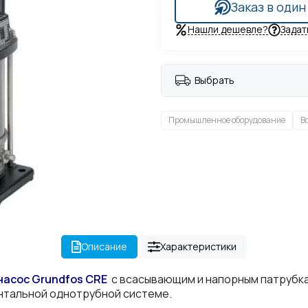
Заказ в один
Нашли дешевле?
Задат
Выбрать
Промышленное оборудование
В
Описание
Характеристики
насос Grundfos
CRE
с всасывающим и напорным патрубка
нтальной однотрубной системе.