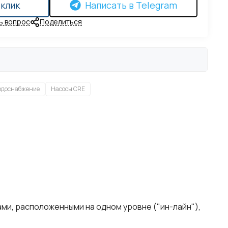
 клик
Написать в Telegram
ь вопрос
Поделиться
одоснабжение
Насосы CRE
ми, расположенными на одном уровне ("ин-лайн"),