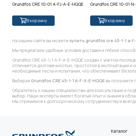
Grundfos CRE 10-01 A-FJ-A-E-HQQE
Grundfos CRE 10-01 N
В корзину
В корзину
На нашем сайте вы можете
купить grundfos cre 45-1-1 a-f
Мы предлагаем удобные условия доставки и гибкие способ
Grundfos CRE 45-1-1 A-F-A-E-HQQE создан с учетом после
отличается долговечностью, простотой в эксплуатации и 
необходимые тесты и испытания, что обеспечивает безопа
Выбирая
Grundfos CRE 45-1-1 A-F-A-E-HQQE
вы получаете 
Обратитесь к нашим специалистам для консультации и под
выбор. Наши эксперты имеют богатый опыт и знания в обл
Мы стремимся к долгосроческому сотрудничеству и всегда
Каталог