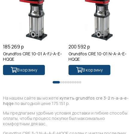
185 269 р
200 592 р
Grundfos CRE 10-01 A-FJ-A-E-
Grundfos CRE 10-01 N-A-A-E-
HQQE
HQQE
В корзину
В корзину
На нашем сайте вы можете
купить grundfos cre 3-2 n-a-a-e-
hqqe
по выгодной цене 175 151 р.
Мы предлагаем удобные условия доставки и гибкие способы
оплаты, чтобы процесс покупки был максимально
комфортным для вас.
Grundfos CRE 3-2 N-A-A-E-HQQE создан с учетом последних