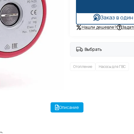
Заказ в один
Нашли дешевле?
Задат
Выбрать
Отопление
Насосы для ГВС
Описание
С.