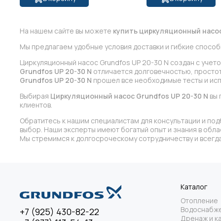
На нашем сайте вы можете
купить циркуляционный насос 
Мы предлагаем удобные условия доставки и гибкие способ
Циркуляционный насос Grundfos UP 20-30 N создан с учет
Grundfos UP 20-30 N
отличается долговечностью, простото
Grundfos UP 20-30 N
прошел все необходимые тесты и исп
Выбирая
Циркуляционный насос Grundfos UP 20-30 N
вы 
клиентов.
Обратитесь к нашим специалистам для консультации и под
выбор. Наши эксперты имеют богатый опыт и знания в обл
Мы стремимся к долгосроческому сотрудничеству и всегда
Каталог
Отопление
Водоснабж
+7 (925) 430-82-22
Дренаж и к