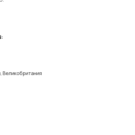
N
:
я, Великобритания