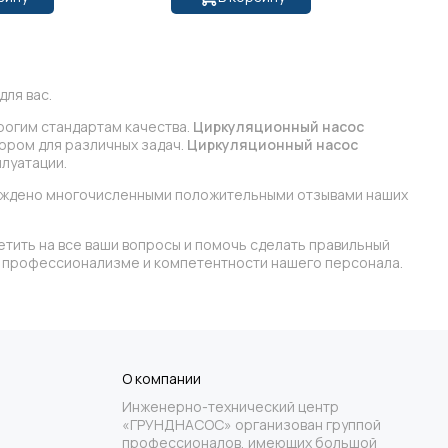
ля вас.
рогим стандартам качества.
Циркуляционный насос
бором для различных задач.
Циркуляционный насос
луатации.
ерждено многочисленными положительными отзывами наших
етить на все ваши вопросы и помочь сделать правильный
 в профессионализме и компетентности нашего персонала.
О компании
Инженерно-технический центр
«ГРУНДНАСОС» организован группой
профессионалов, имеющих большой