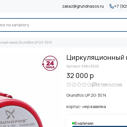
zakaz@grundnasos.ru
+7 (92
ный насос Grundfos UP 20-30 N
Циркуляционный н
Артикул:
59643500
32 000 р
Оставить отзыв
Grundfos UP 20-30 N
корпус- нержавейка
В наличии