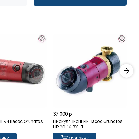
37 000 р
48
ный насос Grundfos
Циркуляционный насос Grundfos
Ци
T
UP 20-14 BXUT
UP
зину
В корзину