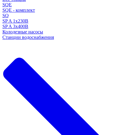
SQE
SQE - комплект
SQ
SP A 1x230В
SP A 3x400В
Колодезные насосы
Станции водоснабжения