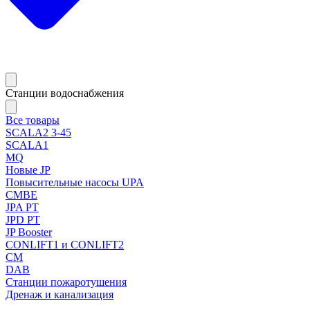
Станции водоснабжения
Все товары
SCALA2 3-45
SCALA1
MQ
Новые JP
Повысительные насосы UPA
CMBE
JPA PT
JPD PT
JP Booster
CONLIFT1 и CONLIFT2
CM
DAB
Станции пожаротушения
Дренаж и канализация