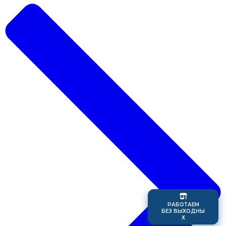
Р
А
Б
О
Т
А
Е
М
Б
Е
З
В
Ы
Х
О
Д
Н
Ы
Х