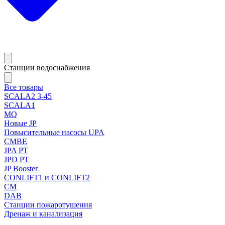
Станции водоснабжения
Все товары
SCALA2 3-45
SCALA1
MQ
Новые JP
Повысительные насосы UPA
CMBE
JPA PT
JPD PT
JP Booster
CONLIFT1 и CONLIFT2
CM
DAB
Станции пожаротушения
Дренаж и канализация