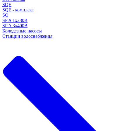
SQE
SQE - комплект
SQ
SP A 1x230В
SP A 3x400В
Колодезные насосы
Станции водоснабжения