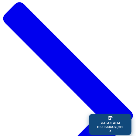
Р
А
Б
О
Т
А
Е
М
Б
Е
З
В
Ы
Х
О
Д
Н
Ы
Х