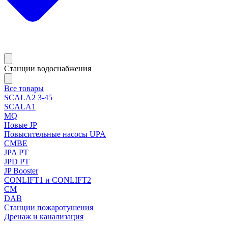
Станции водоснабжения
Все товары
SCALA2 3-45
SCALA1
MQ
Новые JP
Повысительные насосы UPA
CMBE
JPA PT
JPD PT
JP Booster
CONLIFT1 и CONLIFT2
CM
DAB
Станции пожаротушения
Дренаж и канализация