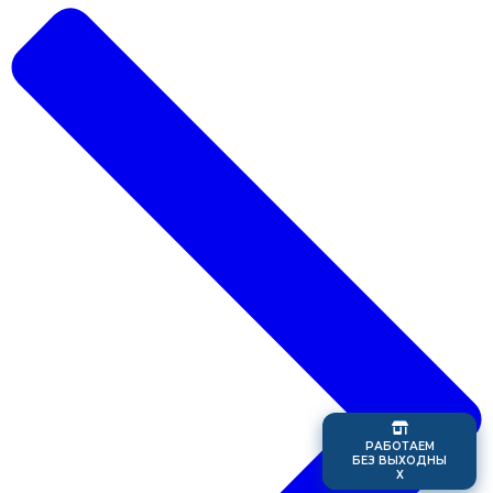
Р
А
Б
О
Т
А
Е
М
Б
Е
З
В
Ы
Х
О
Д
Н
Ы
Х