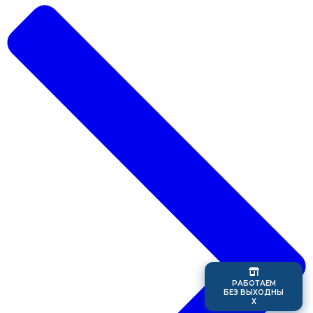
Р
А
Б
О
Т
А
Е
М
Б
Е
З
В
Ы
Х
О
Д
Н
Ы
Х