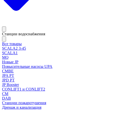
Станции водоснабжения
Все товары
SCALA2 3-45
SCALA1
MQ
Новые JP
Повысительные насосы UPA
CMBE
JPA PT
JPD PT
JP Booster
CONLIFT1 и CONLIFT2
CM
DAB
Станции пожаротушения
Дренаж и канализация