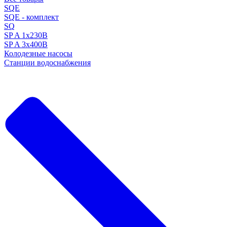
SQE
SQE - комплект
SQ
SP A 1x230В
SP A 3x400В
Колодезные насосы
Станции водоснабжения