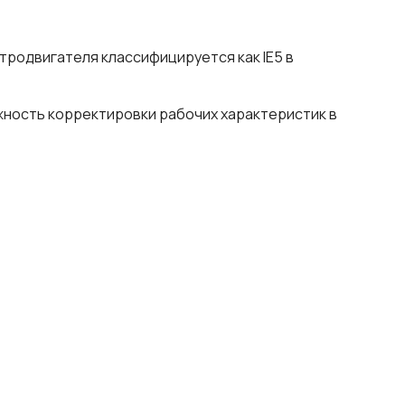
родвигателя классифицируется как IE5 в
жность корректировки рабочих характеристик в