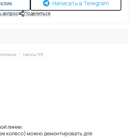
 клик
Написать в Telegram
ь вопрос
Поделиться
топление
Насосы TPE
ой линии.
очее колесо) можно демонтировать для