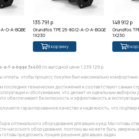
135 791 р
148 912 р
-A-O-A-BQBE
Grundfos TPE 25-80/2-A-O-A-BQQE
Grundfos TP
1X230
1X230
В корзину
В кор
s-a-f-a-bqqe 3x400
по выгодной цене 1 239 129 р.
ы оплаты, чтобы процесс покупки был максимально комфортным д
ом последних технических достижений и соответствуют самым ст
сплуатации и обслуживании, что делает их идеальным выбором д
что обеспечивает безопасность и эффективность в эксплуатации
олучаете гарантированное качество и надежность, что подтв
бора оптимального оборудования для ваших нужд. Мы готовы отв
асти насосного оборудования, поэтому вы можете быть уверены
 готовы предложить лучшие решения для ваших задач.