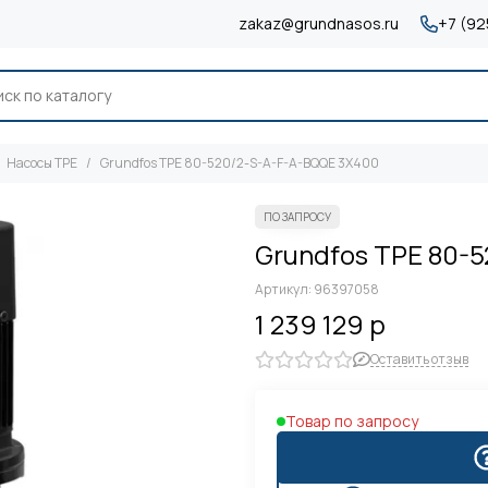
zakaz@grundnasos.ru
+7 (92
Насосы TPE
Grundfos TPE 80-520/2-S-A-F-A-BQQE 3X400
Grundfos TPE 80-
Артикул:
96397058
1 239 129 р
Оставить отзыв
Товар по запросу