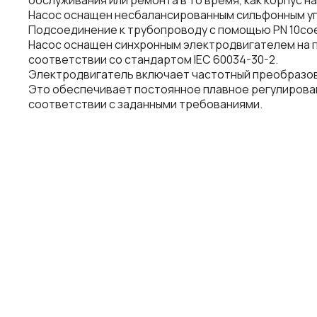
обслуживания или ремонта в то время, как корпус н
Насос оснащен несбалансированным сильфонным уп
Подсоединение к трубопроводу с помощью PN 10соед
Насос оснащен синхронным электродвигателем на п
соответствии со стандартом IEC 60034-30-2.
Электродвигатель включает частотный преобразов
Это обеспечивает постоянное плавное регулирован
соответствии с заданными требованиями.