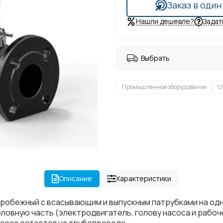
Заказ в один
Нашли дешевле?
Задат
Выбрать
Промышленное оборудование
О
Описание
Характеристики
робежный с всасывающим и выпускным патрубками на одн
головную часть (электродвигатель, голову насоса и раб