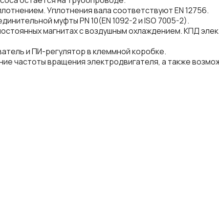
асоса остается на трубопроводе.
лотнением. Уплотнения вала соответствуют EN 12756.
инительной муфты PN 10(EN 1092-2 и ISO 7005-2).
остоянных магнитах с воздушным охлаждением. КПД элект
атель и ПИ-регулятор в клеммной коробке.
ие частоты вращения электродвигателя, а также возмо