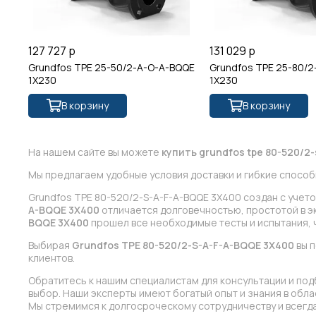
127 727 р
131 029 р
Grundfos TPE 25-50/2-A-O-A-BQQE
Grundfos TPE 25-80/2
1X230
1X230
В корзину
В корзину
На нашем сайте вы можете
купить grundfos tpe 80-520/2-
Мы предлагаем удобные условия доставки и гибкие способ
Grundfos TPE 80-520/2-S-A-F-A-BQQE 3X400 создан с учет
A-BQQE 3X400
отличается долговечностью, простотой в эк
BQQE 3X400
прошел все необходимые тесты и испытания, 
Выбирая
Grundfos TPE 80-520/2-S-A-F-A-BQQE 3X400
вы п
клиентов.
Обратитесь к нашим специалистам для консультации и под
выбор. Наши эксперты имеют богатый опыт и знания в обл
Мы стремимся к долгосроческому сотрудничеству и всегда