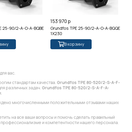
153 970 р
11
E 25-90/2-A-O-A-BQBE
Grundfos TPE 25-90/2-A-O-A-BQQE
Gr
1X230
зину
В корзину
ля вас.
рогим стандартам качества.
Grundfos TPE 80-520/2-S-A-F-
ля различных задач.
Grundfos TPE 80-520/2-S-A-F-A-
.
ерждено многочисленными положительными отзывами наших
етить на все ваши вопросы и помочь сделать правильный
 в профессионализме и компетентности нашего персонала.