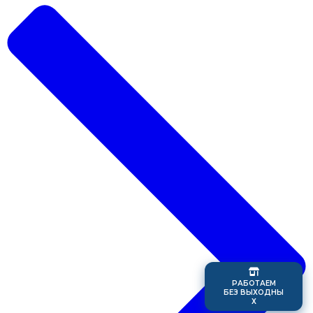
Р
А
Б
О
Т
А
Е
М
Б
Е
З
В
Ы
Х
О
Д
Н
Ы
Х