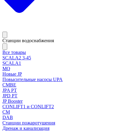
Станции водоснабжения
Все товары
SCALA2 3-45
SCALA1
MQ
Новые JP
Повысительные насосы UPA
CMBE
JPA PT
JPD PT
JP Booster
CONLIFT1 и CONLIFT2
CM
DAB
Станции пожаротушения
Дренаж и канализация