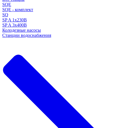
SQE
SQE - комплект
SQ
SP A 1x230В
SP A 3x400В
Колодезные насосы
Станции водоснабжения