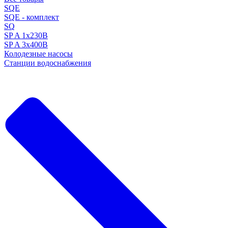
SQE
SQE - комплект
SQ
SP A 1x230В
SP A 3x400В
Колодезные насосы
Станции водоснабжения