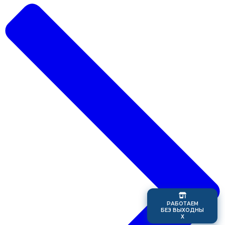
Р
А
Б
О
Т
А
Е
М
Б
Е
З
В
Ы
Х
О
Д
Н
Ы
Х