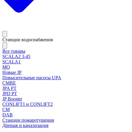
Станции водоснабжения
Все товары
SCALA2 3-45
SCALA1
MQ
Новые JP
Повысительные насосы UPA
CMBE
JPA PT
JPD PT
JP Booster
CONLIFT1 и CONLIFT2
CM
DAB
Станции пожаротушения
Дренаж и канализация