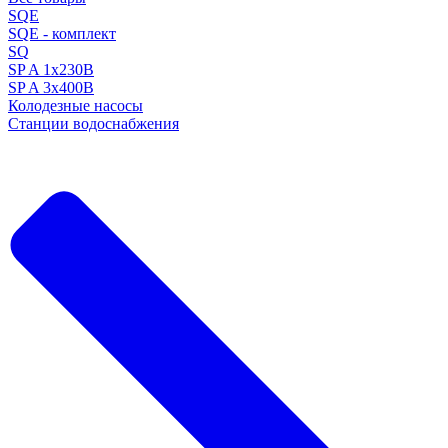
SQE
SQE - комплект
SQ
SP A 1x230В
SP A 3x400В
Колодезные насосы
Станции водоснабжения