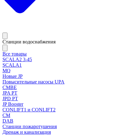
Станции водоснабжения
Все товары
SCALA2 3-45
SCALA1
MQ
Новые JP
Повысительные насосы UPA
CMBE
JPA PT
JPD PT
JP Booster
CONLIFT1 и CONLIFT2
CM
DAB
Станции пожаротушения
Дренаж и канализация