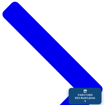
Р
А
Б
О
Т
А
Е
М
Б
Е
З
В
Ы
Х
О
Д
Н
Ы
Х