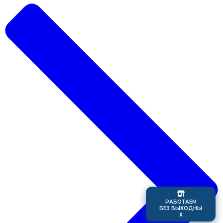
Р
А
Б
О
Т
А
Е
М
Б
Е
З
В
Ы
Х
О
Д
Н
Ы
Х