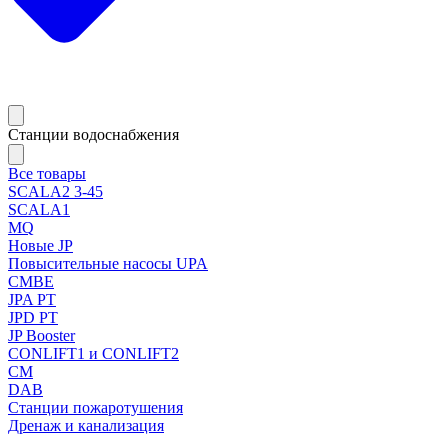
Станции водоснабжения
Все товары
SCALA2 3-45
SCALA1
MQ
Новые JP
Повысительные насосы UPA
CMBE
JPA PT
JPD PT
JP Booster
CONLIFT1 и CONLIFT2
CM
DAB
Станции пожаротушения
Дренаж и канализация