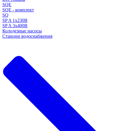
SQE
SQE - комплект
SQ
SP A 1x230В
SP A 3x400В
Колодезные насосы
Станции водоснабжения