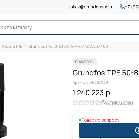
zakaz@grundnasos.ru
+7 (92
Насосы TPE
Grundfos TPE 50-830/2-S-A-F-A-BAQE 3X400
Grundfos TPE 50-
Артикул:
96397039
1 240 223 р
Оставить отзыв
Товар по запросу