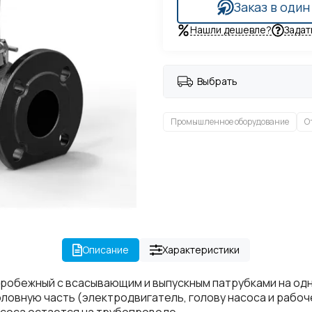
Заказ в один
Нашли дешевле?
Задат
Выбрать
Промышленное оборудование
О
Описание
Характеристики
робежный с всасывающим и выпускным патрубками на одн
головную часть (электродвигатель, голову насоса и раб