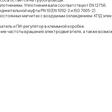
асоса остается на трубопроводе.
лотнением. Уплотнения вала соответствуют EN 12756.
инительной муфты PN 10(EN 1092-2 и ISO 7005-2).
остоянных магнитах с воздушным охлаждением. КПД элект
атель и ПИ-регулятор в клеммной коробке.
ие частоты вращения электродвигателя, а также возмо