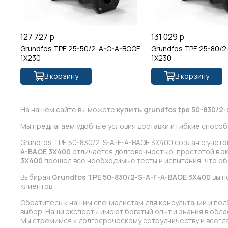
127 727 р
131 029 р
Grundfos TPE 25-50/2-A-O-A-BQQE
Grundfos TPE 25-80/2
1X230
1X230
В корзину
В корзину
На нашем сайте вы можете
купить grundfos tpe 50-830/2-
Мы предлагаем удобные условия доставки и гибкие способ
Grundfos TPE 50-830/2-S-A-F-A-BAQE 3X400 создан с учет
A-BAQE 3X400
отличается долговечностью, простотой в эк
3X400
прошел все необходимые тесты и испытания, что об
Выбирая
Grundfos TPE 50-830/2-S-A-F-A-BAQE 3X400
вы п
клиентов.
Обратитесь к нашим специалистам для консультации и под
выбор. Наши эксперты имеют богатый опыт и знания в обл
Мы стремимся к долгосроческому сотрудничеству и всегда