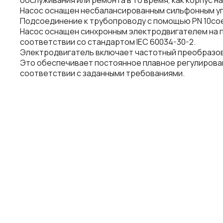
обслуживания или ремонта в то время, как корпус н
Насос оснащен несбалансированным сильфонным уп
Подсоединение к трубопроводу с помощью PN 10соед
Насос оснащен синхронным электродвигателем на п
соответствии со стандартом IEC 60034-30-2.
Электродвигатель включает частотный преобразов
Это обеспечивает постоянное плавное регулирован
соответствии с заданными требованиями.