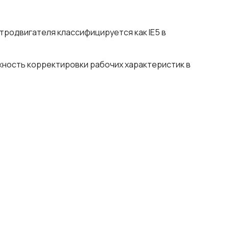
родвигателя классифицируется как IE5 в
жность корректировки рабочих характеристик в