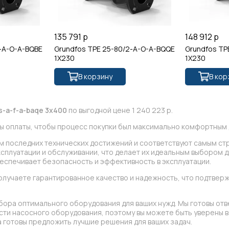
135 791 р
148 912 р
-A-O-A-BQBE
Grundfos TPE 25-80/2-A-O-A-BQQE
Grundfos TP
1X230
1X230
В корзину
В кор
s-a-f-a-baqe 3x400
по выгодной цене 1 240 223 р.
ы оплаты, чтобы процесс покупки был максимально комфортным д
ом последних технических достижений и соответствуют самым ст
сплуатации и обслуживании, что делает их идеальным выбором д
еспечивает безопасность и эффективность в эксплуатации.
олучаете гарантированное качество и надежность, что подтве
бора оптимального оборудования для ваших нужд. Мы готовы отв
асти насосного оборудования, поэтому вы можете быть уверены
 готовы предложить лучшие решения для ваших задач.