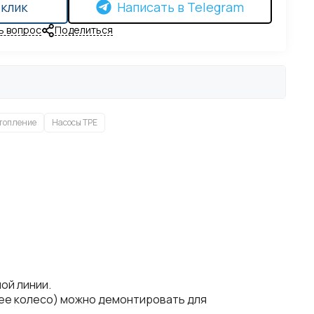
 клик
Написать в Telegram
ь вопрос
Поделиться
топление
Насосы TPE
ой линии.
очее колесо) можно демонтировать для