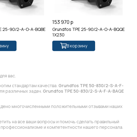
153 970 р
11
E 25-90/2-A-O-A-BQBE
Grundfos TPE 25-90/2-A-O-A-BQQE
Gr
1X230
зину
В корзину
ля вас.
рогим стандартам качества.
Grundfos TPE 50-830/2-S-A-F-
ля различных задач.
Grundfos TPE 50-830/2-S-A-F-A-BAQE
рждено многочисленными положительными отзывами наших
етить на все ваши вопросы и помочь сделать правильный
 в профессионализме и компетентности нашего персонала.