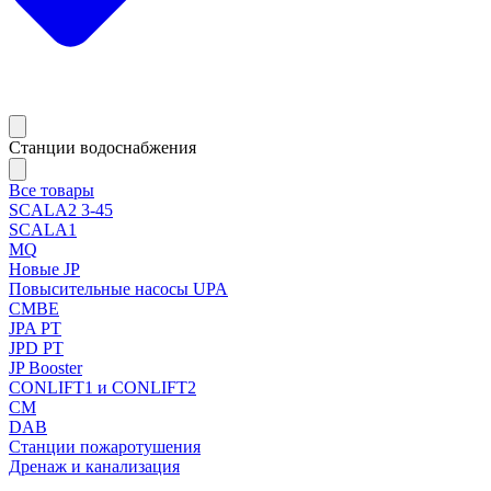
Станции водоснабжения
Все товары
SCALA2 3-45
SCALA1
MQ
Новые JP
Повысительные насосы UPA
CMBE
JPA PT
JPD PT
JP Booster
CONLIFT1 и CONLIFT2
CM
DAB
Станции пожаротушения
Дренаж и канализация