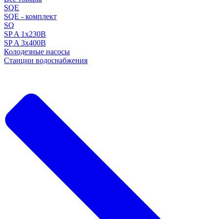
SQE
SQE - комплект
SQ
SP A 1x230В
SP A 3x400В
Колодезные насосы
Станции водоснабжения