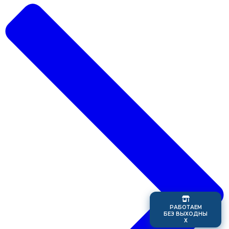
Р
А
Б
О
Т
А
Е
М
Б
Е
З
В
Ы
Х
О
Д
Н
Ы
Х