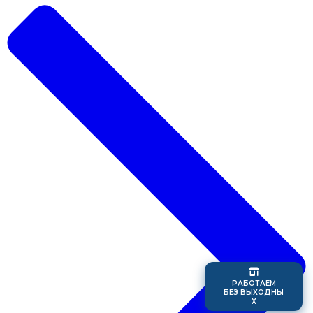
Р
А
Б
О
Т
А
Е
М
Б
Е
З
В
Ы
Х
О
Д
Н
Ы
Х