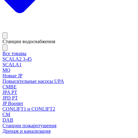
Станции водоснабжения
Все товары
SCALA2 3-45
SCALA1
MQ
Новые JP
Повысительные насосы UPA
CMBE
JPA PT
JPD PT
JP Booster
CONLIFT1 и CONLIFT2
CM
DAB
Станции пожаротушения
Дренаж и канализация