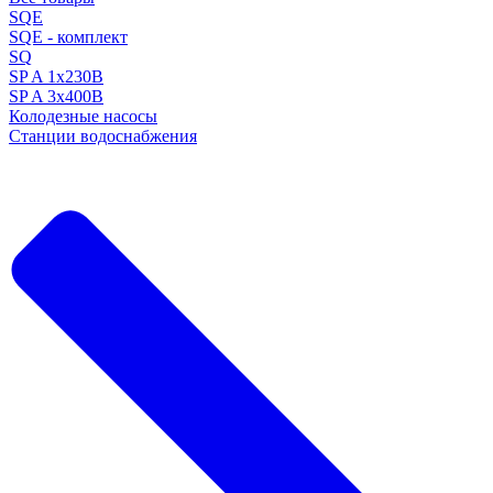
SQE
SQE - комплект
SQ
SP A 1x230В
SP A 3x400В
Колодезные насосы
Станции водоснабжения