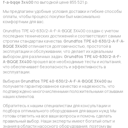
f-a-bqqe 3x400
по выгодной цене 855 521 р.
Мы предлагаем удобные условия доставки и гибкие способы
оплаты, чтобы процесс покупки был максимально
комфортным для вас.
Grundfos TPE 40-630/2-A-F-A-BQQE 3X400 создан с учетом
последних технических достижений и соответствуют самым
строгим стандартам качества.
Grundfos TPE 40-630/2-A-F-A-
BQQE 3X400
отличается долговечностью, простотой в
эксплуатации и обслуживании, что делает их идеальным
выбором для различных задач.
Grundfos TPE 40-630/2-A-F-
A-BQQE 3X400
прошел все необходимые тесты и испытания,
что обеспечивает безопасность и эффективность в
эксплуатации.
Выбирая
Grundfos TPE 40-630/2-A-F-A-BQQE 3X400
вы
получаете гарантированное качество и надежность, что
подтверждено многочисленными положительными отзывами
наших клиентов.
Обратитесь к нашим специалистам для консультации и
подбора оптимального оборудования для ваших нужд. Мы
готовы ответить на все ваши вопросы и помочь сделать
правильный выбор. Наши эксперты имеют богатый опыт и
знания в области насосного оборудования, поэтому вы