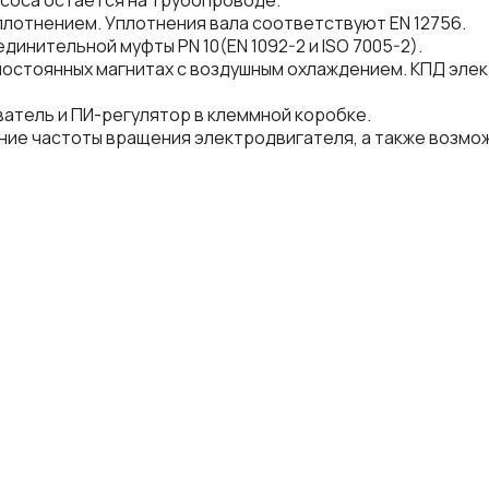
асоса остается на трубопроводе.
лотнением. Уплотнения вала соответствуют EN 12756.
инительной муфты PN 10(EN 1092-2 и ISO 7005-2).
остоянных магнитах с воздушным охлаждением. КПД элект
атель и ПИ-регулятор в клеммной коробке.
ие частоты вращения электродвигателя, а также возмо