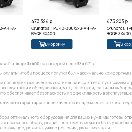
473 324 р
475 203 р
2-A-F-A-
Grundfos TPE 40-300/2-S-A-F-A-
Grundfos TP
BAQE 3X400
BQQE 3X400
В корзину
В кор
s-a-f-a-bqqe 3x400
по выгодной цене 384 671 р.
ы оплаты, чтобы процесс покупки был максимально комфортным д
ом последних технических достижений и соответствуют самым ст
эксплуатации и обслуживании, что делает их идеальным выбором
что обеспечивает безопасность и эффективность в эксплуатации
получаете гарантированное качество и надежность, что подтв
бора оптимального оборудования для ваших нужд. Мы готовы отв
асти насосного оборудования, поэтому вы можете быть уверены
 готовы предложить лучшие решения для ваших задач.