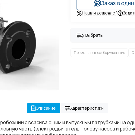
Заказ в один
Нашли дешевле?
Задат
Выбрать
Промышленное оборудование
О
Описание
Характеристики
робежный с всасывающим и выпускным патрубками на одн
головную часть (электродвигатель, голову насоса и раб