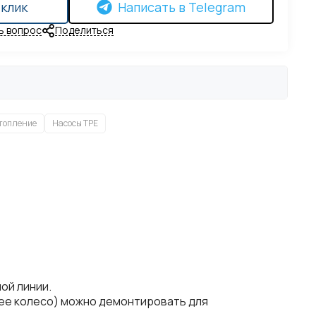
 клик
Написать в Telegram
ь вопрос
Поделиться
топление
Насосы TPE
ой линии.
очее колесо) можно демонтировать для