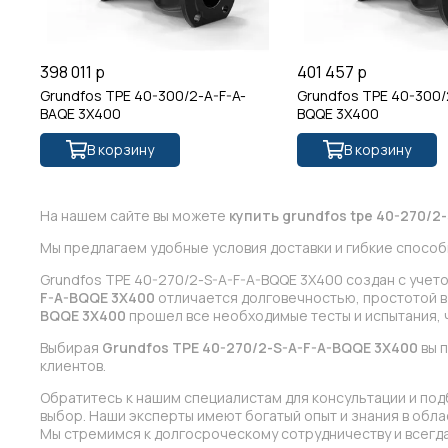
398 011 р
401 457 р
Grundfos TPE 40-300/2-A-F-A-
Grundfos TPE 40-300/
BAQE 3X400
BQQE 3X400
В корзину
В корзину
На нашем сайте вы можете
купить grundfos tpe 40-270/2-
Мы предлагаем удобные условия доставки и гибкие способ
Grundfos TPE 40-270/2-S-A-F-A-BQQE 3X400 создан с учет
F-A-BQQE 3X400
отличается долговечностью, простотой в 
BQQE 3X400
прошел все необходимые тесты и испытания, 
Выбирая
Grundfos TPE 40-270/2-S-A-F-A-BQQE 3X400
вы 
клиентов.
Обратитесь к нашим специалистам для консультации и под
выбор. Наши эксперты имеют богатый опыт и знания в обл
Мы стремимся к долгосроческому сотрудничеству и всегда