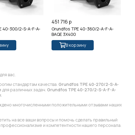
451 716 р
45
E 40-300/2-S-A-F-A-
Grundfos TPE 40-360/2-A-F-A-
Gr
BAQE 3X400
BQ
зину
В корзину
ля вас.
рогим стандартам качества.
Grundfos TPE 40-270/2-S-A-
 для различных задач.
Grundfos TPE 40-270/2-S-A-F-A-
.
ерждено многочисленными положительными отзывами наших
етить на все ваши вопросы и помочь сделать правильный
 в профессионализме и компетентности нашего персонала.