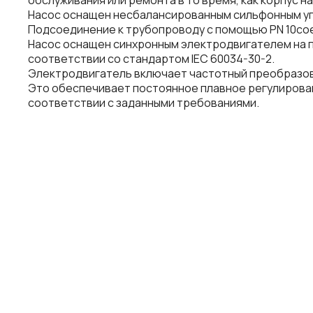
обслуживания или ремонта в то время, как корпус н
Насос оснащен несбалансированным сильфонным уп
Подсоединение к трубопроводу с помощью PN 10соед
Насос оснащен синхронным электродвигателем на п
соответствии со стандартом IEC 60034-30-2.
Электродвигатель включает частотный преобразов
Это обеспечивает постоянное плавное регулирован
соответствии с заданными требованиями.