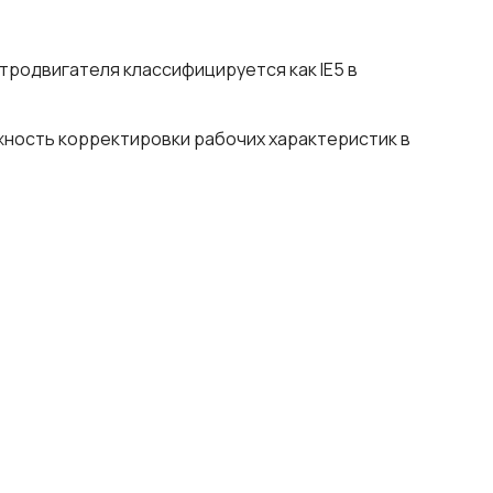
родвигателя классифицируется как IE5 в
жность корректировки рабочих характеристик в