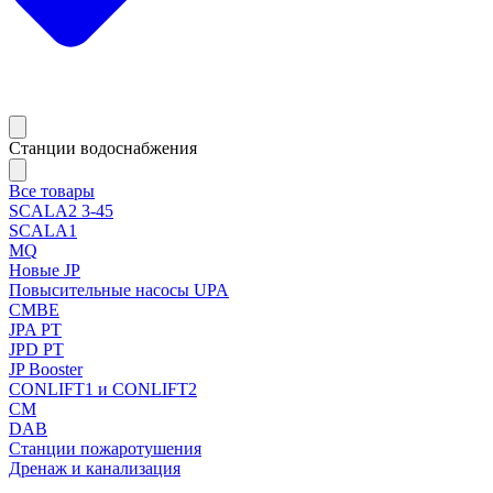
Станции водоснабжения
Все товары
SCALA2 3-45
SCALA1
MQ
Новые JP
Повысительные насосы UPA
CMBE
JPA PT
JPD PT
JP Booster
CONLIFT1 и CONLIFT2
CM
DAB
Станции пожаротушения
Дренаж и канализация