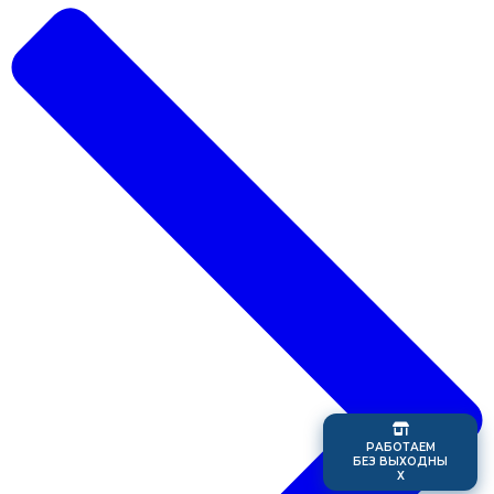
Р
А
Б
О
Т
А
Е
М
Б
Е
З
В
Ы
Х
О
Д
Н
Ы
Х