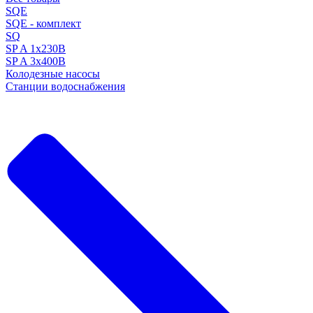
SQE
SQE - комплект
SQ
SP A 1x230В
SP A 3x400В
Колодезные насосы
Станции водоснабжения