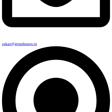
zakaz@grundnasos.ru