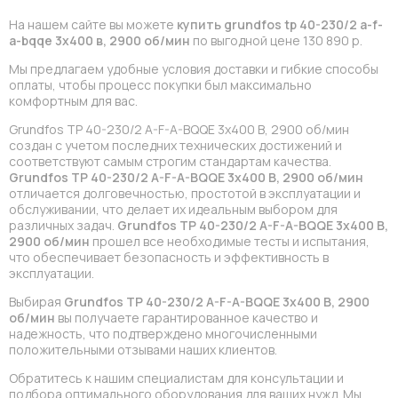
На нашем сайте вы можете
купить grundfos tp 40-230/2 a-f-
a-bqqe 3x400 в, 2900 об/мин
по выгодной цене 130 890 р.
Мы предлагаем удобные условия доставки и гибкие способы
оплаты, чтобы процесс покупки был максимально
комфортным для вас.
Grundfos TP 40-230/2 A-F-A-BQQE 3x400 В, 2900 об/мин
создан с учетом последних технических достижений и
соответствуют самым строгим стандартам качества.
Grundfos TP 40-230/2 A-F-A-BQQE 3x400 В, 2900 об/мин
отличается долговечностью, простотой в эксплуатации и
обслуживании, что делает их идеальным выбором для
различных задач.
Grundfos TP 40-230/2 A-F-A-BQQE 3x400 В,
2900 об/мин
прошел все необходимые тесты и испытания,
что обеспечивает безопасность и эффективность в
эксплуатации.
Выбирая
Grundfos TP 40-230/2 A-F-A-BQQE 3x400 В, 2900
об/мин
вы получаете гарантированное качество и
надежность, что подтверждено многочисленными
положительными отзывами наших клиентов.
Обратитесь к нашим специалистам для консультации и
подбора оптимального оборудования для ваших нужд. Мы