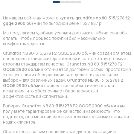
На нашем сайте вы можете
купить grundfos nb 80-315/278 f2
gqqe 2900 об/мин
по выгодной цене 1 327 887 р.
Мы предлагаем удобные условия доставки и гибкие способы
оплаты, чтобы процесс покупки был максимально
комфортным для вас.
Grundfos NB 80-315/278 F2 GQQE 2900 об/мин создан с учетом
последних технических достижений и соответствуют самым
строгим стандартам качества.
Grundfos NB 80-315/278 F2
GQQE 2900 об/мин
отличается долговечностью, простотой в
эксплуатации и обслуживании, что делает их идеальным
выбором для различных задач.
Grundfos NB 80-315/278 F2
GQQE 2900 об/мин
прошел все необходимые тесты и
испытания, что обеспечивает безопасность и
эффективность в эксплуатации.
Выбирая
Grundfos NB 80-315/278 F2 GQQE 2900 об/мин
вы
получаете гарантированное качество и надежность, что
подтверждено многочисленными положительными отзывами
наших клиентов.
Обратитесь к нашим специалистам для консультации и