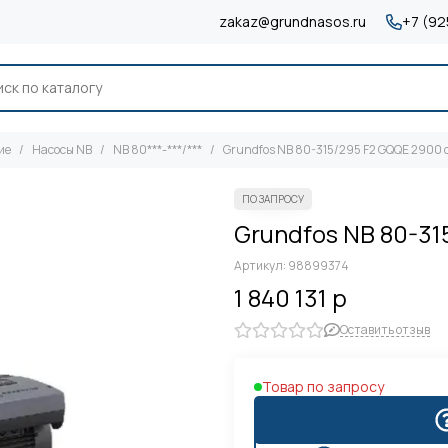
zakaz@grundnasos.ru
+7 (92
ие
Насосы NB
NB 80***-***/***
Grundfos NB 80-315/295 F2 GQQE 2900 
Grundfos NB 80-31
Артикул:
98899374
1 840 131 р
Оставить отзыв
Товар по запросу