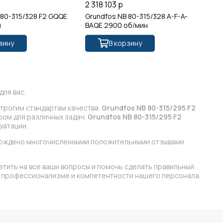
р
2 318 103 р
18
 80-315/328 F2 GQQE
Grundfos NB 80-315/328 A-F-A-
Gr
н
BAQE 2900 об/мин
14
зину
В корзину
ля вас.
строгим стандартам качества.
Grundfos NB 80-315/295 F2
ром для различных задач.
Grundfos NB 80-315/295 F2
уатации.
верждено многочисленными положительными отзывами
етить на все ваши вопросы и помочь сделать правильный
 в профессионализме и компетентности нашего персонала.