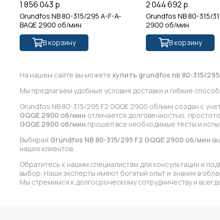
1 856 043 р
2 044 692 р
Grundfos NB 80-315/295 A-F-A-
Grundfos NB 80-315/3
BAQE 2900 об/мин
2900 об/мин
В корзину
В корзину
На нашем сайте вы можете
купить grundfos nb 80-315/295
Мы предлагаем удобные условия доставки и гибкие способ
Grundfos NB 80-315/295 F2 GQQE 2900 об/мин создан с уч
GQQE 2900 об/мин
отличается долговечностью, простотой
GQQE 2900 об/мин
прошел все необходимые тесты и испыт
Выбирая
Grundfos NB 80-315/295 F2 GQQE 2900 об/мин
вы
наших клиентов.
Обратитесь к нашим специалистам для консультации и под
выбор. Наши эксперты имеют богатый опыт и знания в обл
Мы стремимся к долгосроческому сотрудничеству и всегда