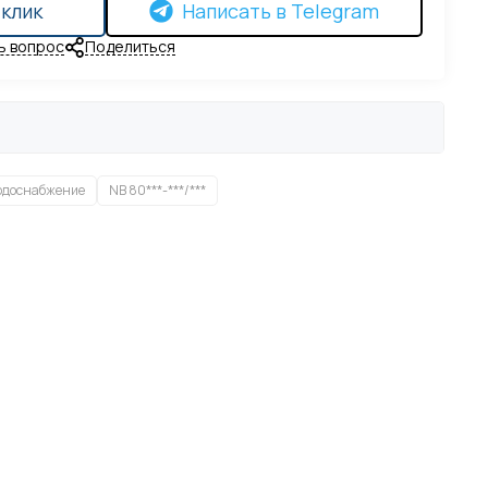
 клик
Написать в Telegram
ь вопрос
Поделиться
одоснабжение
NB 80***-***/***