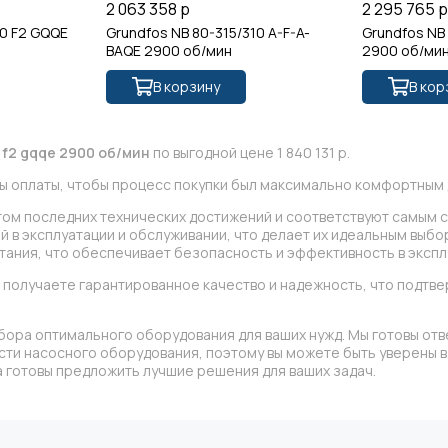
2 063 358 р
2 295 765 
10 F2 GQQE
Grundfos NB 80-315/310 A-F-A-
Grundfos NB
BAQE 2900 об/мин
2900 об/ми
В корзину
В кор
 f2 gqqe 2900 об/мин
по выгодной цене 1 840 131 р.
ы оплаты, чтобы процесс покупки был максимально комфортным д
етом последних технических достижений и соответствуют самым 
 в эксплуатации и обслуживании, что делает их идеальным выбо
ания, что обеспечивает безопасность и эффективность в экспл
 получаете гарантированное качество и надежность, что подт
бора оптимального оборудования для ваших нужд. Мы готовы отв
асти насосного оборудования, поэтому вы можете быть уверены
 готовы предложить лучшие решения для ваших задач.