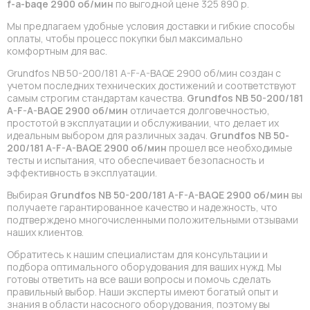
f-a-baqe 2900 об/мин
по выгодной цене 325 890 р.
Мы предлагаем удобные условия доставки и гибкие способы
оплаты, чтобы процесс покупки был максимально
комфортным для вас.
Grundfos NB 50-200/181 A-F-A-BAQE 2900 об/мин создан с
учетом последних технических достижений и соответствуют
самым строгим стандартам качества.
Grundfos NB 50-200/181
A-F-A-BAQE 2900 об/мин
отличается долговечностью,
простотой в эксплуатации и обслуживании, что делает их
идеальным выбором для различных задач.
Grundfos NB 50-
200/181 A-F-A-BAQE 2900 об/мин
прошел все необходимые
тесты и испытания, что обеспечивает безопасность и
эффективность в эксплуатации.
Выбирая
Grundfos NB 50-200/181 A-F-A-BAQE 2900 об/мин
вы
получаете гарантированное качество и надежность, что
подтверждено многочисленными положительными отзывами
наших клиентов.
Обратитесь к нашим специалистам для консультации и
подбора оптимального оборудования для ваших нужд. Мы
готовы ответить на все ваши вопросы и помочь сделать
правильный выбор. Наши эксперты имеют богатый опыт и
знания в области насосного оборудования, поэтому вы