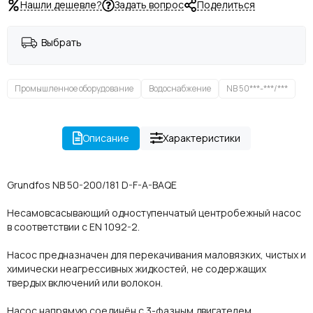
Нашли дешевле?
Задать вопрос
Поделиться
Выбрать
Промышленное оборудование
Водоснабжение
NB 50***-***/***
Описание
Характеристики
Grundfos NB 50-200/181 D-F-A-BAQE
Несамовсасывающий одноступенчатый центробежный насос
в соответствии с EN 1092-2.
Насос предназначен для перекачивания маловязких, чистых и
химически неагрессивных жидкостей, не содержащих
твердых включений или волокон.
Насос напрямую соединён с 3-фазным двигателем