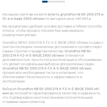
На нашем сайте вы можете
купить grundfos nb 50-200/219 a-
f2-a-e-baqe 2900 об/мин
по выгодной цене 480 683 р.
Мы предлагаем удобные условия доставки и гибкие способы
оплаты, чтобы процесс покупки был максимально
комфортным для вас.
Grundfos NB 50-200/219 A-F2-A-E-BAQE 2900 об/мин создан с
учетом последних технических достижений и соответствуют
самым строгим стандартам качества.
Grundfos NB 50-
200/219 A-F2-A-E-BAQE 2900 об/мин
отличается
долговечностью, простотой в эксплуатации и обслуживании,
что делает их идеальным выбором для различных задач.
Grundfos NB 50-200/219 A-F2-A-E-BAQE 2900 об/мин
прошел все необходимые тесты и испытания, что
обеспечивает безопасность и эффективность в
эксплуатации.
Выбирая
Grundfos NB 50-200/219 A-F2-A-E-BAQE 2900 об/
мин
вы получаете гарантированное качество и надежность,
что подтверждено многочисленными положительными
отзывами наших клиентов.