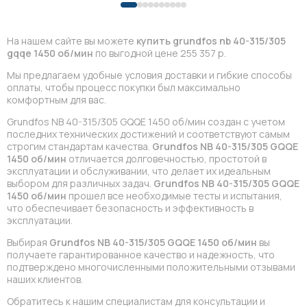
На нашем сайте вы можете
купить grundfos nb 40-315/305
gqqe 1450 об/мин
по выгодной цене 255 357 р.
Мы предлагаем удобные условия доставки и гибкие способы
оплаты, чтобы процесс покупки был максимально
комфортным для вас.
Grundfos NB 40-315/305 GQQE 1450 об/мин создан с учетом
последних технических достижений и соответствуют самым
строгим стандартам качества.
Grundfos NB 40-315/305 GQQE
1450 об/мин
отличается долговечностью, простотой в
эксплуатации и обслуживании, что делает их идеальным
выбором для различных задач.
Grundfos NB 40-315/305 GQQE
1450 об/мин
прошел все необходимые тесты и испытания,
что обеспечивает безопасность и эффективность в
эксплуатации.
Выбирая
Grundfos NB 40-315/305 GQQE 1450 об/мин
вы
получаете гарантированное качество и надежность, что
подтверждено многочисленными положительными отзывами
наших клиентов.
Обратитесь к нашим специалистам для консультации и