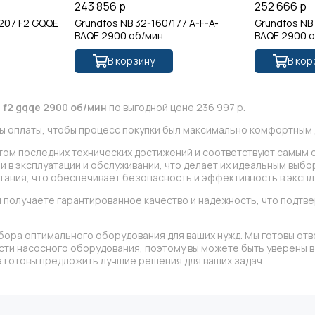
243 856 р
252 666 р
/207 F2 GQQE
Grundfos NB 32-160/177 A-F-A-
Grundfos NB 
BAQE 2900 об/мин
BAQE 2900 
В корзину
В кор
9 f2 gqqe 2900 об/мин
по выгодной цене 236 997 р.
ы оплаты, чтобы процесс покупки был максимально комфортным д
етом последних технических достижений и соответствуют самым 
 в эксплуатации и обслуживании, что делает их идеальным выбо
ания, что обеспечивает безопасность и эффективность в экспл
 получаете гарантированное качество и надежность, что подт
бора оптимального оборудования для ваших нужд. Мы готовы отв
асти насосного оборудования, поэтому вы можете быть уверены
 готовы предложить лучшие решения для ваших задач.