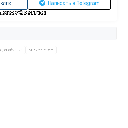
 клик
Написать в Telegram
ь вопрос
Поделиться
одоснабжение
NB 32***-***/***