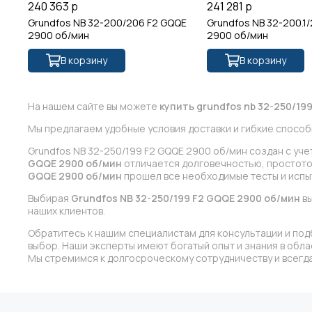
240 363 р
241 281 р
Grundfos NB 32-200/206 F2 GQQE
Grundfos NB 32-200.1
2900 об/мин
2900 об/мин
В корзину
В корзину
На нашем сайте вы можете
купить grundfos nb 32-250/19
Мы предлагаем удобные условия доставки и гибкие способ
Grundfos NB 32-250/199 F2 GQQE 2900 об/мин создан с уч
GQQE 2900 об/мин
отличается долговечностью, простотой
GQQE 2900 об/мин
прошел все необходимые тесты и испыт
Выбирая
Grundfos NB 32-250/199 F2 GQQE 2900 об/мин
вы
наших клиентов.
Обратитесь к нашим специалистам для консультации и под
выбор. Наши эксперты имеют богатый опыт и знания в обл
Мы стремимся к долгосроческому сотрудничеству и всегда