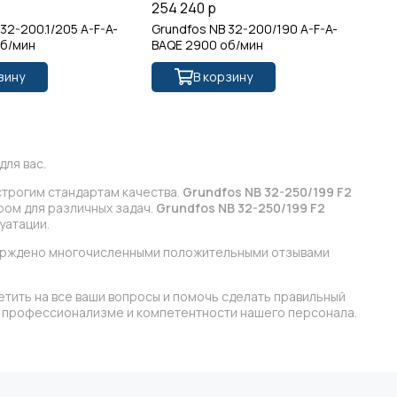
254 240 р
25
32-200.1/205 A-F-A-
Grundfos NB 32-200/190 A-F-A-
Gr
об/мин
BAQE 2900 об/мин
29
зину
В корзину
ля вас.
строгим стандартам качества.
Grundfos NB 32-250/199 F2
ром для различных задач.
Grundfos NB 32-250/199 F2
уатации.
верждено многочисленными положительными отзывами
етить на все ваши вопросы и помочь сделать правильный
 в профессионализме и компетентности нашего персонала.