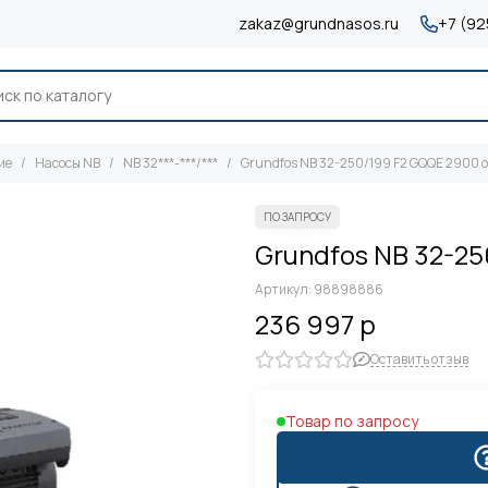
zakaz@grundnasos.ru
+7 (92
ие
Насосы NB
NB 32***-***/***
Grundfos NB 32-250/199 F2 GQQE 2900 
Grundfos NB 32-2
Артикул:
98898886
236 997 р
Оставить отзыв
Товар по запросу