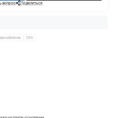
ь вопрос
Поделиться
одоснабжение
CR 5
ажа на плите-основании.