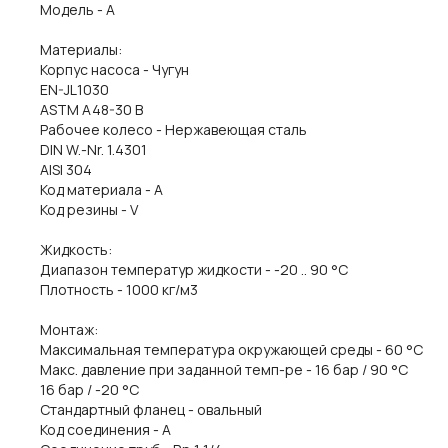
Модель - A
Материалы:
Корпус насоса - Чугун
EN-JL1030
ASTM A48-30 B
Рабочее колесо - Нержавеющая сталь
DIN W.-Nr. 1.4301
AISI 304
Код материала - A
Код резины - V
Жидкость:
Диапазон температур жидкости - -20 .. 90 °C
Плотность - 1000 кг/м3
Монтаж:
Максимальная температура окружающей среды - 60 °C
Макс. давление при заданной темп-ре - 16 бар / 90 °C
16 бар / -20 °C
Стандартный фланец - овальный
Код соединения - A