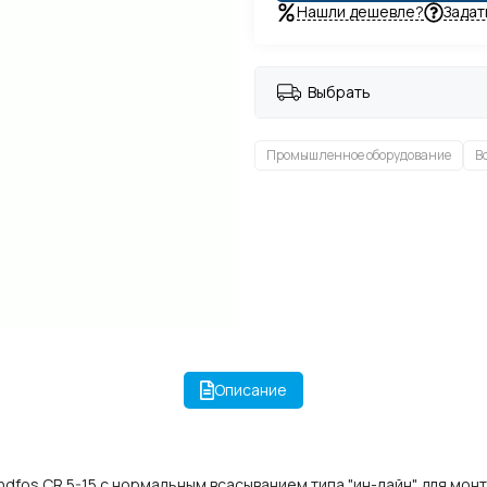
Нашли дешевле?
Задат
Выбрать
Промышленное оборудование
В
Описание
fos CR 5-15 с нормальным всасыванием типа "ин-лайн" для монт