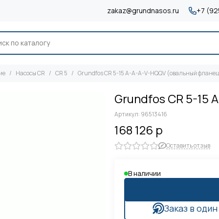
zakaz@grundnasos.ru
+7 (92
ие
Насосы CR
CR 5
Grundfos CR 5-15 A-A-A-V-HQQV (овальный флане
Grundfos CR 5-15
Артикул:
96513416
168 126 р
Оставить отзыв
В наличии
Заказ в один