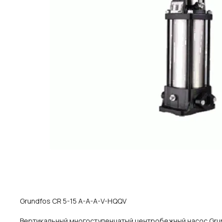
Grundfos CR 5-15 A-A-A-V-HQQV
Вертикальный многоступенчатый центробежный насос Grund