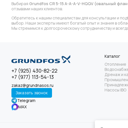
Выбирая
Grundfos CR 5-15 A-A-A-V-HQQV (овальный фла
отзывами наших клиентов.
Обратитесь к нашим специалистам для консультации и под
выбор. Наши эксперты имеют богатый опыт и знания в обл
Мы стремимся к долгосроческому сотрудничеству и всегда
Каталог
Отопление
Водоснабж
+7 (925) 430-82-22
Дренаж и к
+7 (977) 113-54-13
Промышлен
Принадлежн
zakaz@grundnasos.ru
Насосы IBO
Заказать звонок
Telegram
MAX