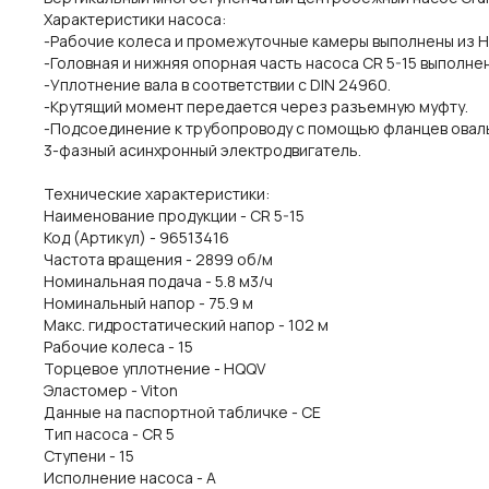
Характеристики насоса:
-Рабочие колеса и промежуточные камеры выполнены из Нер
-Головная и нижняя опорная часть насоса CR 5-15 выполнен
-Уплотнение вала в соответствии с DIN 24960.
-Крутящий момент передается через разъемную муфту.
-Подсоединение к трубопроводу с помощью фланцев овал
3-фазный асинхронный электродвигатель.
Технические характеристики:
Наименование продукции - CR 5-15
Код (Артикул) - 96513416
Частота вращения - 2899 об/м
Номинальная подача - 5.8 м3/ч
Номинальный напор - 75.9 м
Макс. гидростатический напор - 102 м
Рабочие колеса - 15
Торцевое уплотнение - HQQV
Эластомер - Viton
Данные на паспортной табличке - CE
Тип насоса - CR 5
Ступени - 15
Исполнение насоса - A