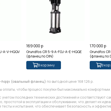
169 000 р
170 000 р
GJ-A-V-HQQV
Grundfos CR 5-9 A-FGJ-A-E-HQQE
Grundfos CR
(фланец по DIN)
(фланец по 
В корзину
В кор
-v-hqqv (овальный фланец)
по выгодной цене 168 126 р.
ы оплаты, чтобы процесс покупки был максимально комфортным д
 с учетом последних технических достижений и соответствуют с
, простотой в эксплуатации и обслуживании, что делает их иде
тесты и испытания, что обеспечивает безопасность и эффектив