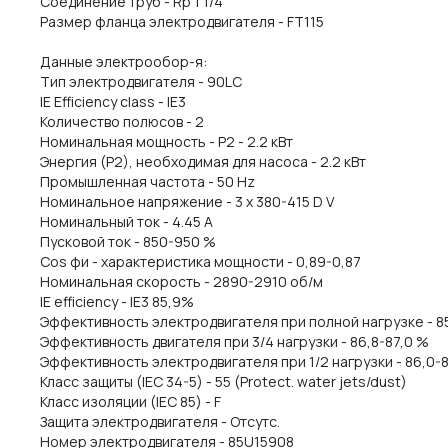
Соединение труб - Rp 1 1/4
Размер фланца электродвигателя - FT115
Данные электрообор-я:
Тип электродвигателя - 90LC
IE Efficiency class - IE3
Количество полюсов - 2
Номинальная мощность - P2 - 2.2 кВт
Энергия (Р2), необходимая для насоса - 2.2 кВт
Промышленная частота - 50 Hz
Номинальное напряжение - 3 x 380-415 D V
Номинальный ток - 4.45 A
Пусковой ток - 850-950 %
Cos фи - характеристика мощности - 0,89-0,87
Номинальная скорость - 2890-2910 об/м
IE efficiency - IE3 85,9%
Эффективность электродвигателя при полной нагрузке - 8
Эффективность двигателя при 3/4 нагрузки - 86,8-87,0 %
Эффективность электродвигателя при 1/2 нагрузки - 86,0-
Класс защиты (IEC 34-5) - 55 (Protect. water jets/dust)
Класс изоляции (IEC 85) - F
Защита электродвигателя - Отсутс.
Номер электродвигателя - 85U15908