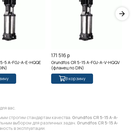
171 516 р
17
 5-5 A-FGJ-A-E-HQQE
Grundfos CR 5-15 A-FGJ-A-V-HQQV
Gr
DIN)
(фланец по DIN)
(о
зину
В корзину
ля вас.
амым строгим стандартам качества.
Grundfos CR 5-15 A-A-
альным выбором для различных задач.
Grundfos CR 5-15 A-
ность в эксплуатации.