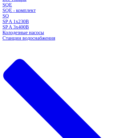
SQE
SQE - комплект
SQ
SP A 1x230В
SP A 3x400В
Колодезные насосы
Станции водоснабжения