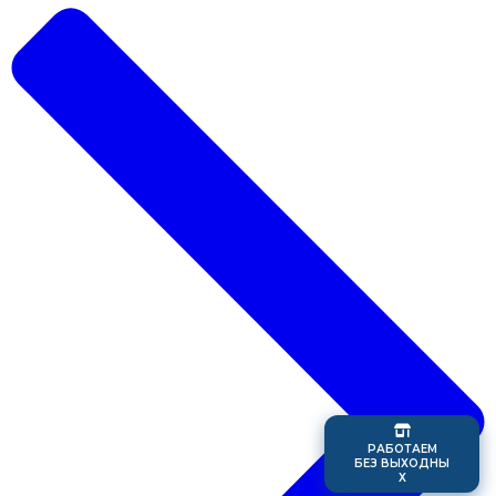
Р
А
Б
О
Т
А
Е
М
Б
Е
З
В
Ы
Х
О
Д
Н
Ы
Х