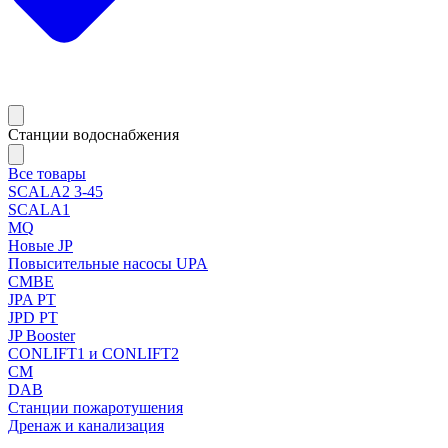
Станции водоснабжения
Все товары
SCALA2 3-45
SCALA1
MQ
Новые JP
Повысительные насосы UPA
CMBE
JPA PT
JPD PT
JP Booster
CONLIFT1 и CONLIFT2
CM
DAB
Станции пожаротушения
Дренаж и канализация