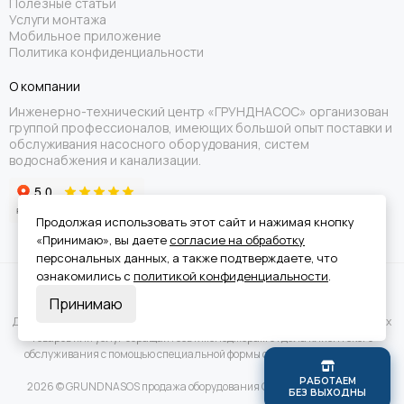
Полезные статьи
Услуги монтажа
Мобильное приложение
Политика конфиденциальности
О компании
Инженерно-технический центр «ГРУНДНАСОС» организован
группой профессионалов, имеющих большой опыт поставки и
обслуживания насосного оборудования, систем
водоснабжения и канализации.
Продолжая использовать этот сайт и нажимая кнопку
«Принимаю», вы даете
согласие на обработку
персональных данных, а также подтверждаете, что
ознакомились с
политикой конфиденциальности
.
Вся информация на сайте носит справочный характер и не является
Принимаю
публичной офертой.
Для получения подробной информации о наличии и стоимости указанных
товаров или услуг обращайтесь к менеджерам отдела клиентского
обслуживания с помощью специальной формы связи или по телефону.
Р
А
Б
О
Т
А
Е
М
2026 © GRUNDNASOS продажа оборудования Grundfos.
Карта сайта
Б
Е
З
В
Ы
Х
О
Д
Н
Ы