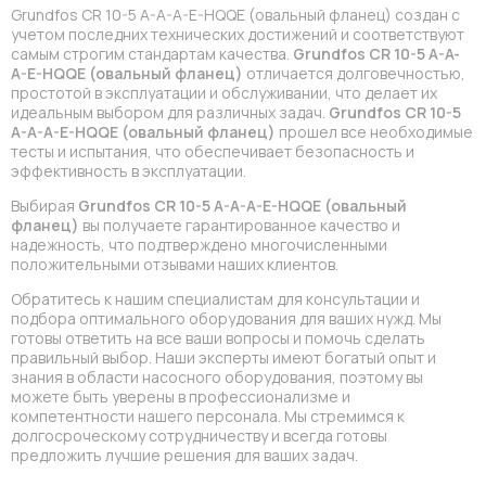
Grundfos CR 10-5 A-A-A-E-HQQE (овальный фланец) создан с
учетом последних технических достижений и соответствуют
самым строгим стандартам качества.
Grundfos CR 10-5 A-A-
A-E-HQQE (овальный фланец)
отличается долговечностью,
простотой в эксплуатации и обслуживании, что делает их
идеальным выбором для различных задач.
Grundfos CR 10-5
A-A-A-E-HQQE (овальный фланец)
прошел все необходимые
тесты и испытания, что обеспечивает безопасность и
эффективность в эксплуатации.
Выбирая
Grundfos CR 10-5 A-A-A-E-HQQE (овальный
фланец)
вы получаете гарантированное качество и
надежность, что подтверждено многочисленными
положительными отзывами наших клиентов.
Обратитесь к нашим специалистам для консультации и
подбора оптимального оборудования для ваших нужд. Мы
готовы ответить на все ваши вопросы и помочь сделать
правильный выбор. Наши эксперты имеют богатый опыт и
знания в области насосного оборудования, поэтому вы
можете быть уверены в профессионализме и
компетентности нашего персонала. Мы стремимся к
долгосроческому сотрудничеству и всегда готовы
предложить лучшие решения для ваших задач.