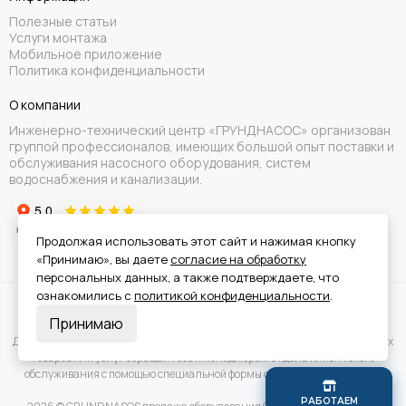
Полезные статьи
Услуги монтажа
Мобильное приложение
Политика конфиденциальности
О компании
Инженерно-технический центр «ГРУНДНАСОС» организован
группой профессионалов, имеющих большой опыт поставки и
обслуживания насосного оборудования, систем
водоснабжения и канализации.
Продолжая использовать этот сайт и нажимая кнопку
«Принимаю», вы даете
согласие на обработку
персональных данных, а также подтверждаете, что
ознакомились с
политикой конфиденциальности
.
Вся информация на сайте носит справочный характер и не является
Принимаю
публичной офертой.
Для получения подробной информации о наличии и стоимости указанных
товаров или услуг обращайтесь к менеджерам отдела клиентского
обслуживания с помощью специальной формы связи или по телефону.
Р
А
Б
О
Т
А
Е
М