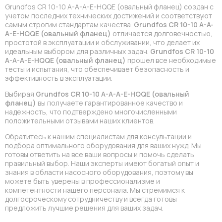
Grundfos CR 10-10 A-A-A-E-HQQE (овальный фланец) создан с
учетом последних технических достижений и соответствуют
самым строгим стандартам качества.
Grundfos CR 10-10 A-A-
A-E-HQQE (овальный фланец)
отличается долговечностью,
простотой в эксплуатации и обслуживании, что делает их
идеальным выбором для различных задач.
Grundfos CR 10-10
A-A-A-E-HQQE (овальный фланец)
прошел все необходимые
тесты и испытания, что обеспечивает безопасность и
эффективность в эксплуатации.
Выбирая
Grundfos CR 10-10 A-A-A-E-HQQE (овальный
фланец)
вы получаете гарантированное качество и
надежность, что подтверждено многочисленными
положительными отзывами наших клиентов.
Обратитесь к нашим специалистам для консультации и
подбора оптимального оборудования для ваших нужд. Мы
готовы ответить на все ваши вопросы и помочь сделать
правильный выбор. Наши эксперты имеют богатый опыт и
знания в области насосного оборудования, поэтому вы
можете быть уверены в профессионализме и
компетентности нашего персонала. Мы стремимся к
долгосроческому сотрудничеству и всегда готовы
предложить лучшие решения для ваших задач.