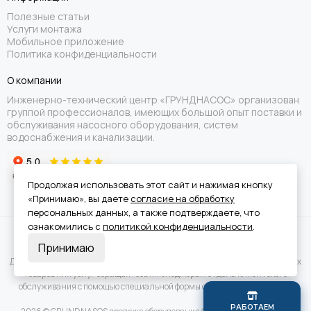
Полезные статьи
Услуги монтажа
Мобильное приложение
Политика конфиденциальности
О компании
Инженерно-технический центр «ГРУНДНАСОС» организован
группой профессионалов, имеющих большой опыт поставки и
обслуживания насосного оборудования, систем
водоснабжения и канализации.
Продолжая использовать этот сайт и нажимая кнопку
«Принимаю», вы даете
согласие на обработку
персональных данных, а также подтверждаете, что
ознакомились с
политикой конфиденциальности
.
Вся информация на сайте носит справочный характер и не является
Принимаю
публичной офертой.
Для получения подробной информации о наличии и стоимости указанных
товаров или услуг обращайтесь к менеджерам отдела клиентского
обслуживания с помощью специальной формы связи или по телефону.
Р
А
Б
О
Т
А
Е
М