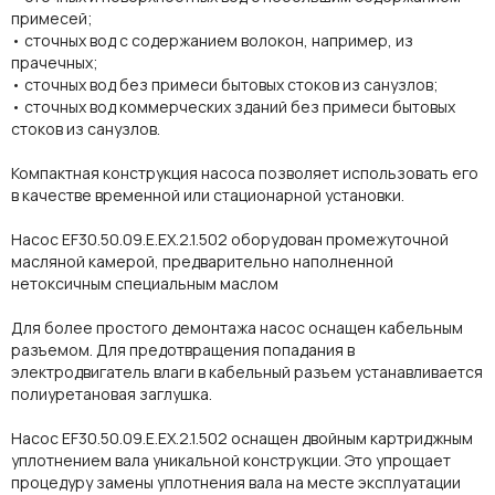
примесей;
• сточных вод с содержанием волокон, например, из
прачечных;
• сточных вод без примеси бытовых стоков из санузлов;
• сточных вод коммерческих зданий без примеси бытовых
стоков из санузлов.
Компактная конструкция насоса позволяет использовать его
в качестве временной или стационарной установки.
Насос EF30.50.09.E.EX.2.1.502 оборудован промежуточной
масляной камерой, предварительно наполненной
нетоксичным специальным маслом
Для более простого демонтажа насос оснащен кабельным
разъемом. Для предотвращения попадания в
электродвигатель влаги в кабельный разъем устанавливается
полиуретановая заглушка.
Насос EF30.50.09.E.EX.2.1.502 оснащен двойным картриджным
уплотнением вала уникальной конструкции. Это упрощает
процедуру замены уплотнения вала на месте эксплуатации