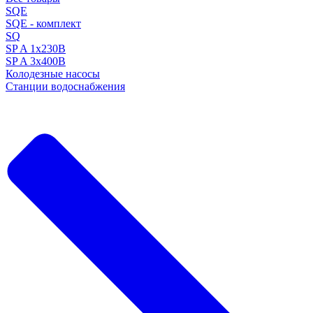
SQE
SQE - комплект
SQ
SP A 1x230В
SP A 3x400В
Колодезные насосы
Станции водоснабжения