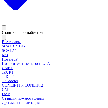
Станции водоснабжения
Все товары
SCALA2 3-45
SCALA1
MQ
Новые JP
Повысительные насосы UPA
CMBE
JPA PT
JPD PT
JP Booster
CONLIFT1 и CONLIFT2
CM
DAB
Станции пожаротушения
Дренаж и канализация