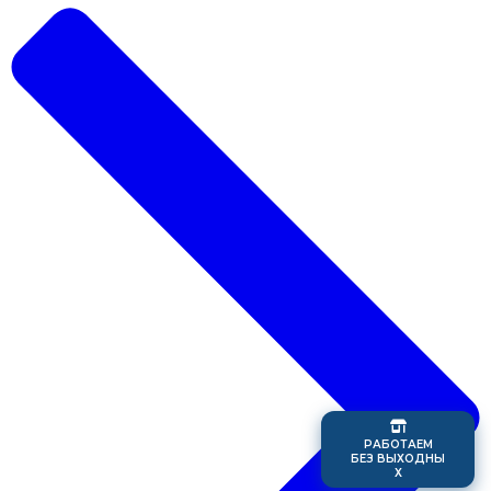
Р
А
Б
О
Т
А
Е
М
Б
Е
З
В
Ы
Х
О
Д
Н
Ы
Х