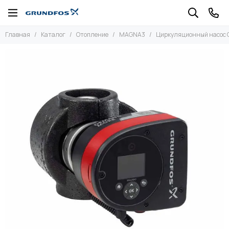
Отопление
Главная
Каталог
Отопление
MAGNA3
Циркуляционный насос 
Все товары
UPS серии 100
ALPHA1
ALPHA1 L
ALPHA2
ALPHA3
Насосы для ГВС
MAGNA1
MAGNA3
ALPHA2 L
ALPHA2 OLD
ALPHA3 OLD
UPMXL