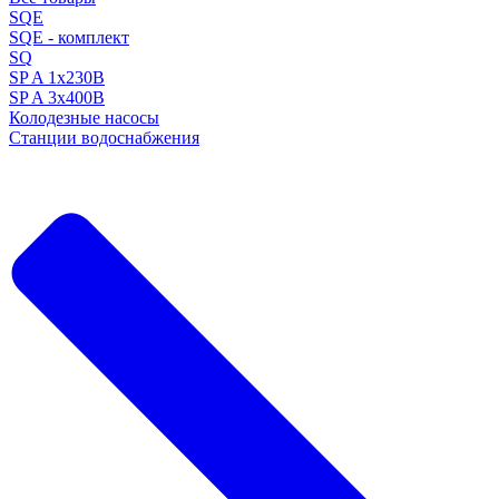
SQE
SQE - комплект
SQ
SP A 1x230В
SP A 3x400В
Колодезные насосы
Станции водоснабжения