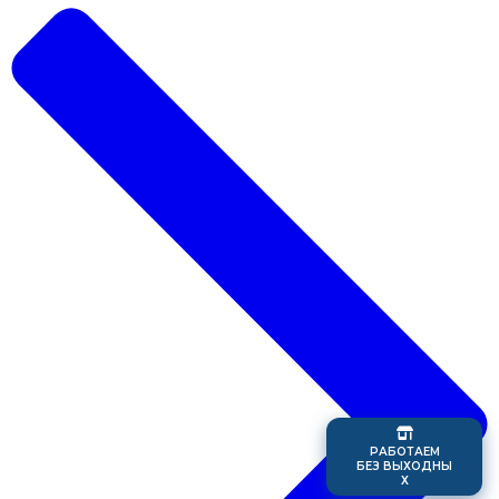
Р
А
Б
О
Т
А
Е
М
Б
Е
З
В
Ы
Х
О
Д
Н
Ы
Х