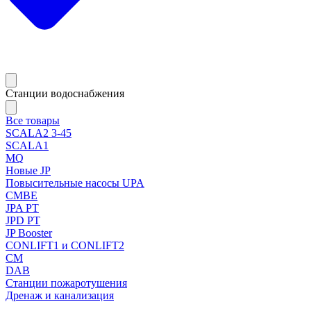
Станции водоснабжения
Все товары
SCALA2 3-45
SCALA1
MQ
Новые JP
Повысительные насосы UPA
CMBE
JPA PT
JPD PT
JP Booster
CONLIFT1 и CONLIFT2
CM
DAB
Станции пожаротушения
Дренаж и канализация