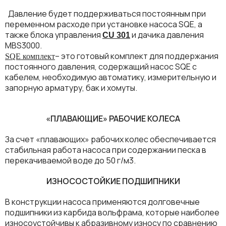
Давление будет поддерживаться постоянным при
переменном расходе при установке насоса SQE, а
также блока управления
и дачика давления
CU 301
MBS3000.
– это готовый комплект для поддержания
SQE комплект
постоянного давления, содержащий насос SQE с
кабелем, необходимую автоматику, измерительную и
запорную арматуру, бак и хомуты.
«ПЛАВАЮЩИЕ» РАБОЧИЕ КОЛЕСА
За счет «плавающих» рабочих колес обеспечивается
стабильная работа насоса при содержании песка в
перекачиваемой воде до 50 г/м3.
ИЗНОСОСТОЙКИЕ ПОДШИПНИКИ
В конструкции насоса применяются долговечные
подшипники из карбида вольфрама, которые наиболее
износоустойчивы к абразивному износу по сравнению