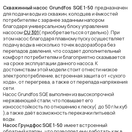
Скважинный насос Grundfos SQE 1-50
предназначен
для подачи воды из скважин, колодцев и ёмкостей
потребителям с заранее заданным напором
благодаря универсальному блоку управления
насосом
CU 301
( приобретаетьсся отдельно). При
этом насос благодаря плавному пуску осуществляет
подачу воды в несколько точек водоразбора без
перепадов давления, что создает дополнительный
комфорт потребителям и благоприятно сказывается
на сроке эксплуатации данного насоса. К
достоинствам этой модели стоит отнести низкое
электропотребление, встроенная защита от «сухого
хода», от перегрева, а также от перепада напряжения
сети.
Насос Grundfos SQE выполнен из высокопрочной
нержавеющей стали, что повышает его
износостойкость по отношению к песку( до 50 г/м.куб
),а также даёт возможность перекачки питьевой
воды.
Насос Грундфос SQE 1-50
имеет встроенный
обратный клапан , что позволяет ему работать как в