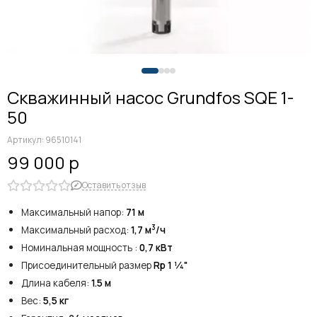
Скважинный насос Grundfos SQE 1-
50
Артикул:
96510141
99 000 р
Оставить отзыв
Максимальный напор:
71 м
3
Максимальный расход:
1,7 м
/ч
Номинальная мощность :
0,7 кВт
Присоединительный размер
Rp 1 1⁄4"
Длина кабеля:
1.5 м
Вес:
5,5
кг