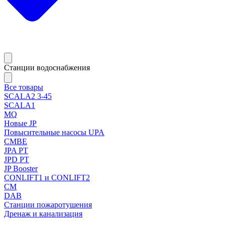
Станции водоснабжения
Все товары
SCALA2 3-45
SCALA1
MQ
Новые JP
Повысительные насосы UPA
CMBE
JPA PT
JPD PT
JP Booster
CONLIFT1 и CONLIFT2
CM
DAB
Станции пожаротушения
Дренаж и канализация