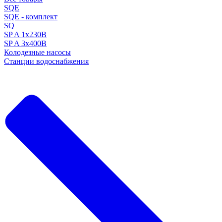
SQE
SQE - комплект
SQ
SP A 1x230В
SP A 3x400В
Колодезные насосы
Станции водоснабжения