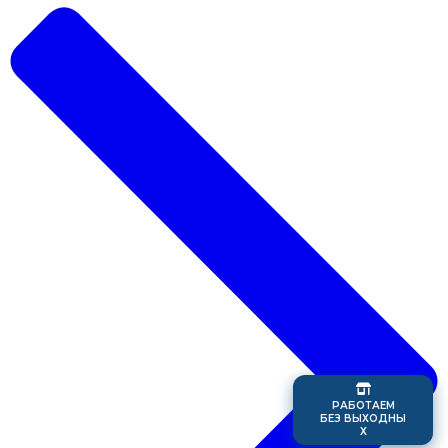
Р
А
Б
О
Т
А
Е
М
Б
Е
З
В
Ы
Х
О
Д
Н
Ы
Х