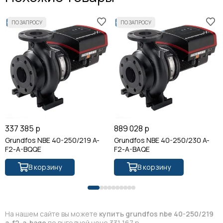
337 385 р
889 028 р
Grundfos NBE 40-250/219 A-
Grundfos NBE 40-250/230 A-
F2-A-BQQE
F2-A-BAQE
В корзину
В корзину
На нашем сайте вы можете
купить grundfos nbe 40-250/219
a-f2-a-baqe
по выгодной цене 331 167 р.