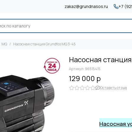
zakaz@grundnasos.ru
+7 (92
MQ
Насосная станция Grundfos MQ 3-45
Насосная станция
Артикул:
96515415
129 000 р
Оставить отзыв
Насосная у