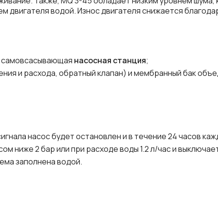
ивание. Также, MQ 3-45 обладает низким уровнем шума, 
ем двигателя водой. Износ двигателя снижается благод
жу самовсасывающая
насосная станция
;
ения и расхода, обратный клапан) и мембранный бак объе
сигнала насос будет остановлен и в течение 24 часов каж
ом ниже 2 бар или при расходе воды 1.2 л/час и выключа
ема заполнена водой.