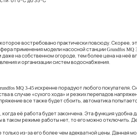
ти: от 0°C до 35°C
которое
востребовано
практически
повсюду
.
Скорее
,
э
сфера
применения
модели
насосной
станции
Grundfos
MQ
и
даже
на
собственном
огороде
,
тем
более
цена
на
неё
в
вления
и
организации
систем
водоснабжения
.
искренне
порадуют
любого
покупателя
.
С
rundfos
MQ
3
-4
5
ства
в
случае
«
сухого
хода
»
и
резких
перепадов
напряже
пряжение
все
также
будет
сбоить
,
автоматика
попытает
ю
,
когда
её
работа
будет
закончена
.
Эта
функция
удобна
д
ы
в
таком
режиме
работы
нет
,
то
его
можно
отключить
.
Д
е
только
из
-
за
его
более
чем
адекватной
цены
.
Данная
мо