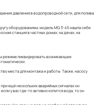
ышения давления в водопроводной сети, для полива
кругу оборудованием, модель MQ 3-45 нашла себе
сная станция в частных домах, на дачах, на
ком режиме ликвидировать возникающее
втоматически.
тво места для монтажа и работы. Также, насосу
и при ещё нескольких аварийных сигналах он
если у вас где-то активно копится вода, то он