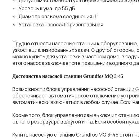
Допустимая температура перекачиваемой жидкос
Уровень шума: до 55 дБ
Диаметр разъема соединения: 1"
Установка насоса: Горизонтальная
Трудно
отнести
насосные
станции
к
оборудованию
,
узкоспециализированных
задач
.
С
другой
стороны
,
можно
купить
для
установки
в
частном
доме
,
в
саду
этого
насоса
заключается
в
повышении
водяного
да
Достоинства
насосной
станции
Grundfos
MQ
3
-4
5
Возможности
блока
управления
насосной
станции
G
обеспечивает
автоматическое
отключение
устрой
автоматически
включаться
в
любом
случае
.
Если
на
Кроме
того
,
блок
управления
сам
выключит
станци
одного
резервуара
в
другой
и
т
.
д
.
Если
особой
нужд
Купить
насосную станцию
Grundfos
MQ
3
-4
5
стоит
н