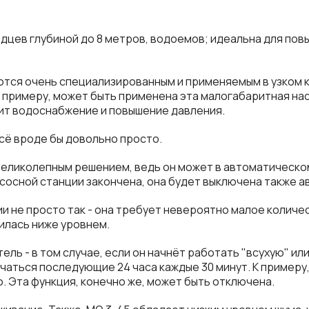
дцев глубиной до 8 метров, водоемов; идеальна для пов
яются очень специализированным и применяемым в узком 
примеру, может быть применена эта малогабаритная насо
одит водоснабжение и повышение давления.
всё вроде бы довольно просто.
 великолепным решением, ведь он может в автоматичес
асосной станции закончена, она будет выключена также а
и не просто так - она требует невероятно малое количес
жилась ниже уровнем.
ль - в том случае, если он начнёт работать "всухую" ил
аться последующие 24 часа каждые 30 минут. К примеру, 
. Эта функция, конечно же, может быть отключена.