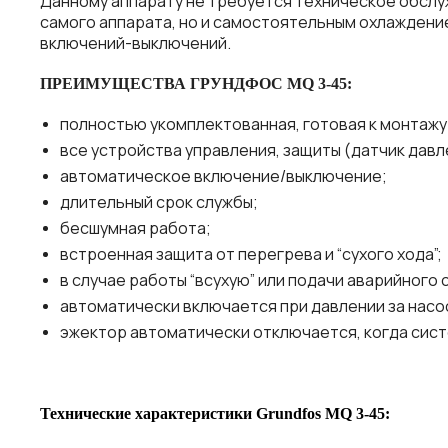
Данному аппарату не требуется техническое обслуж
самого аппарата, но и самостоятельным охлаждени
включений-выключений.
ПРЕИМУЩЕСТВА ГРУНДФОС MQ 3-45:
полностью укомплектованная, готовая к монта
все устройства управления, защиты (датчик давл
автоматическое включение/выключение;
длительный срок службы;
бесшумная работа;
встроенная защита от перегрева и “сухого хода”;
в случае работы “всухую” или подачи аварийного 
автоматически включается при давлении за насос
эжектор автоматически отключается, когда сист
Технические характеристики Grundfos MQ 3-45: