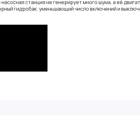
е
насосная
станция
не
генерирует
много
шума
,
а
её
двига
орный
гидробак
,
уменьшающий
число
включений
и
выключ