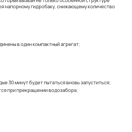
который вызван не только особенной структуре
аря напорному гидробаку, снижающему количество
динены в один компактный агрегат;
дые 30 минут будет пытаться вновь запуститься;
ется при прекращении водозабора;