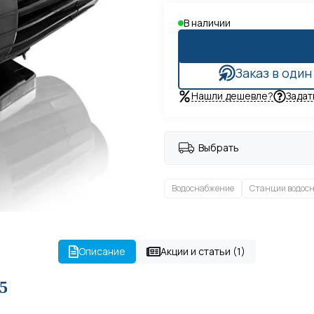
В наличии
Заказ в один
Нашли дешевле?
Задат
Выбрать
Водоснабжение
Станции водос
Описание
Акции и статьи (1)
5