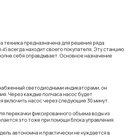
та
техника
предназначена
для
решения
ряда
всегда
находит
своего
покупателя
.
Эту
станцию
3
-4
5
полне
себя
оправдывает
.
Основное
назначение
набженный
светодиодными
индикаторами
,
он
ния
.
Через
каждые
полчаса
насос
будет
ся
включить
насос
через
следующие
30
минут
.
ля
перекачки
фиксированного
объема
воды
из
елается
это
тоже
при
помощи
блока
управления
.
дель
автономна
и
практически
не
нуждается
в