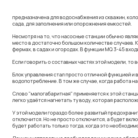
предназначена для водоснабжения из скважин, коло
сада, для заполнения или опорожнения емкостей.
Несмотря на то, что насосные станции обычно явл
место в достаточно большом количестве случаев. К 
фермах, в садах и огородах. В функции MQ 3-45 вх
Если говорить о составных частях этой модели, то 
Блок управления стал просто отличной функцией и
водопотребление. В том же случае, когда работа н
Слово "малогабаритная" применяется к этой станци
легко удаётся нагнетать ту воду, которая располо
У этой модели гораздо более развитый предохраните
отключится. Но не просто отключится, а будет включ
будет работать только тогда, когда это необходимо