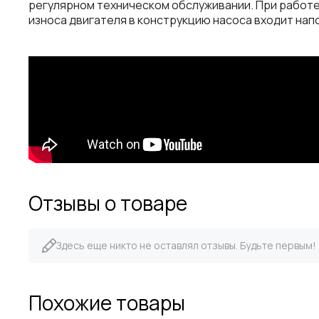
регулярном
техническом
обслуживании
.
При
работ
износа
двигателя
в
конструкцию
насоса
входит
нап
Отзывы о товаре
Здесь еще никто не оставлял отзывы. Будьте первым!
Похожие товары