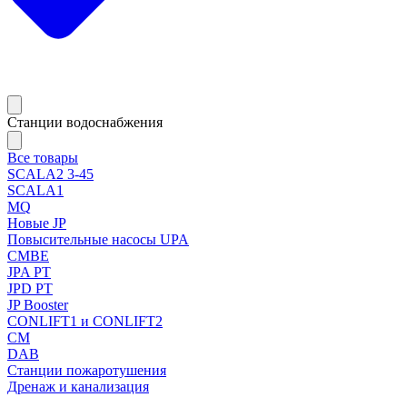
Станции водоснабжения
Все товары
SCALA2 3-45
SCALA1
MQ
Новые JP
Повысительные насосы UPA
CMBE
JPA PT
JPD PT
JP Booster
CONLIFT1 и CONLIFT2
CM
DAB
Станции пожаротушения
Дренаж и канализация