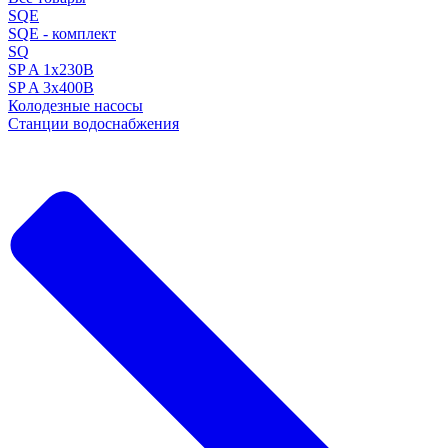
SQE
SQE - комплект
SQ
SP A 1x230В
SP A 3x400В
Колодезные насосы
Станции водоснабжения