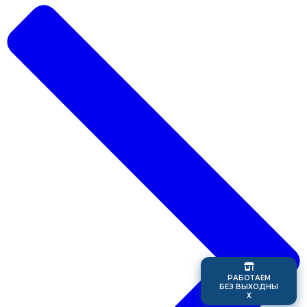
Р
А
Б
О
Т
А
Е
М
Б
Е
З
В
Ы
Х
О
Д
Н
Ы
Х