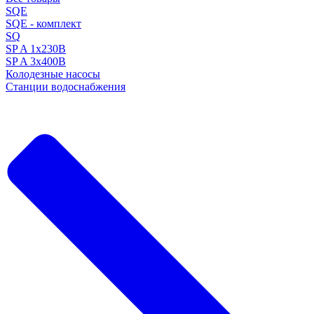
SQE
SQE - комплект
SQ
SP A 1x230В
SP A 3x400В
Колодезные насосы
Станции водоснабжения