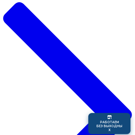
Р
А
Б
О
Т
А
Е
М
Б
Е
З
В
Ы
Х
О
Д
Н
Ы
Х