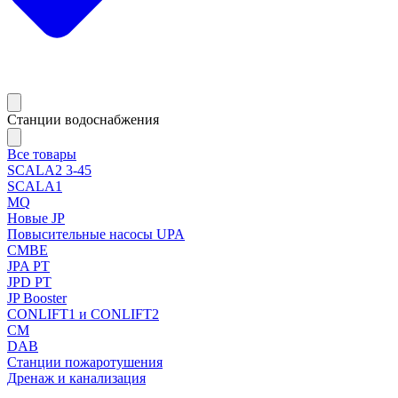
Станции водоснабжения
Все товары
SCALA2 3-45
SCALA1
MQ
Новые JP
Повысительные насосы UPA
CMBE
JPA PT
JPD PT
JP Booster
CONLIFT1 и CONLIFT2
CM
DAB
Станции пожаротушения
Дренаж и канализация