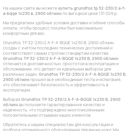
На нашем сайте вы можете
купить grundfos tp 32-230/2 a-f-
a-bqqe 1x230 в, 2900 об/мин
по выгодной цене 131 029 р.
Мы предлагаем удобные условия доставки и гибкие способы
оплаты, чтобы процесс покупки был максимально
комфортным для вас.
Grundfos TP 32-230/2 A-F-A-BQQE 1x230 В, 2900 об/мин
создан с учетом последних технических достижений и
соответствуют самым строгим стандартам качества.
Grundfos TP 32-230/2 A-F-A-BQQE 1x230 В, 2900 об/мин
отличается долговечностью, простотой в эксплуатации и
обслуживании, что делает их идеальным выбором для
различных задач.
Grundfos TP 32-230/2 A-F-A-BQQE 1x230 В,
2900 об/мин
прошел все необходимые тесты и испытания,
что обеспечивает безопасность и эффективность в
эксплуатации.
Выбирая
Grundfos TP 32-230/2 A-F-A-BQQE 1x230 В, 2900
об/мин
вы получаете гарантированное качество и
надежность, что подтверждено многочисленными
положительными отзывами наших клиентов.
Обратитесь к нашим специалистам для консультации и
подбора оптимального оборудования для ваших нужд. Мы