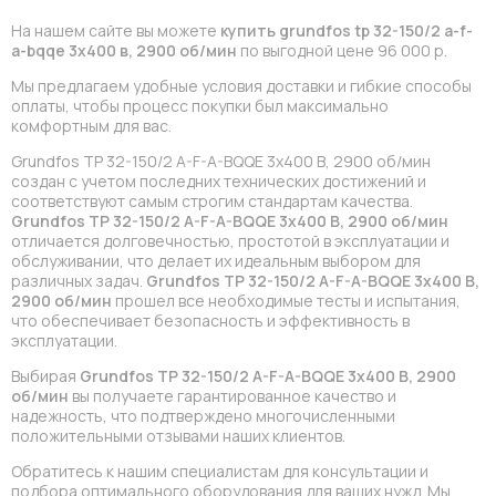
На нашем сайте вы можете
купить grundfos tp 32-150/2 a-f-
a-bqqe 3x400 в, 2900 об/мин
по выгодной цене 96 000 р.
Мы предлагаем удобные условия доставки и гибкие способы
оплаты, чтобы процесс покупки был максимально
комфортным для вас.
Grundfos TP 32-150/2 A-F-A-BQQE 3x400 В, 2900 об/мин
создан с учетом последних технических достижений и
соответствуют самым строгим стандартам качества.
Grundfos TP 32-150/2 A-F-A-BQQE 3x400 В, 2900 об/мин
отличается долговечностью, простотой в эксплуатации и
обслуживании, что делает их идеальным выбором для
различных задач.
Grundfos TP 32-150/2 A-F-A-BQQE 3x400 В,
2900 об/мин
прошел все необходимые тесты и испытания,
что обеспечивает безопасность и эффективность в
эксплуатации.
Выбирая
Grundfos TP 32-150/2 A-F-A-BQQE 3x400 В, 2900
об/мин
вы получаете гарантированное качество и
надежность, что подтверждено многочисленными
положительными отзывами наших клиентов.
Обратитесь к нашим специалистам для консультации и
подбора оптимального оборудования для ваших нужд. Мы