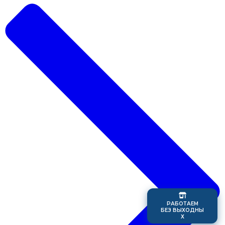
Р
А
Б
О
Т
А
Е
М
Б
Е
З
В
Ы
Х
О
Д
Н
Ы
Х