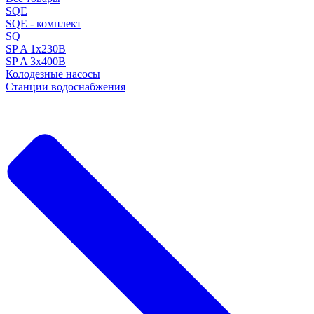
SQE
SQE - комплект
SQ
SP A 1x230В
SP A 3x400В
Колодезные насосы
Станции водоснабжения