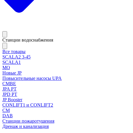
Станции водоснабжения
Все товары
SCALA2 3-45
SCALA1
MQ
Новые JP
Повысительные насосы UPA
CMBE
JPA PT
JPD PT
JP Booster
CONLIFT1 и CONLIFT2
CM
DAB
Станции пожаротушения
Дренаж и канализация