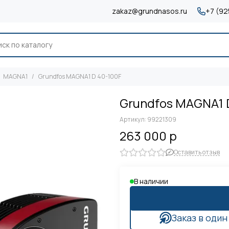
zakaz@grundnasos.ru
+7 (92
MAGNA1
Grundfos MAGNA1 D 40-100F
Grundfos MAGNA1 
Артикул:
99221309
263 000 р
Оставить отзыв
В наличии
Заказ в один