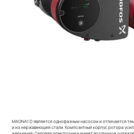
MAGNA1 D является однофазным насосом и отличается тем,
и из нержавеющей стали.
Композитный корпус ротора усил
алюминия.
Силовая электроника имеет воздушное охлажд