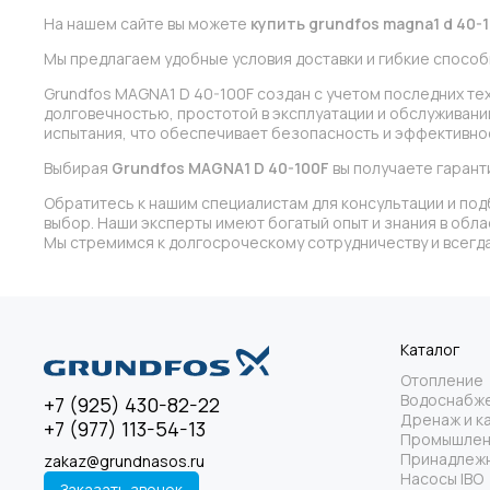
На нашем сайте вы можете
купить grundfos magna1 d 40-
Мы предлагаем удобные условия доставки и гибкие способ
Grundfos MAGNA1 D 40-100F создан с учетом последних те
долговечностью, простотой в эксплуатации и обслуживани
испытания, что обеспечивает безопасность и эффективнос
Выбирая
Grundfos MAGNA1 D 40-100F
вы получаете гарант
Обратитесь к нашим специалистам для консультации и под
выбор. Наши эксперты имеют богатый опыт и знания в обл
Мы стремимся к долгосроческому сотрудничеству и всегда
Каталог
Отопление
Водоснабж
+7 (925) 430-82-22
Дренаж и к
+7 (977) 113-54-13
Промышлен
Принадлежн
zakaz@grundnasos.ru
Насосы IBO
Заказать звонок