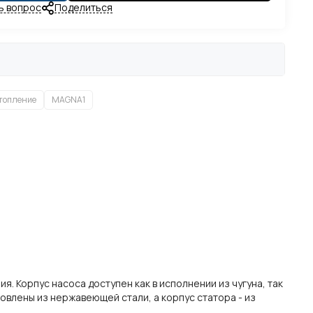
ь вопрос
Поделиться
топление
MAGNA1
ия.
Корпус насоса доступен как в исполнении из чугуна, так
овлены из нержавеющей стали, а корпус статора - из