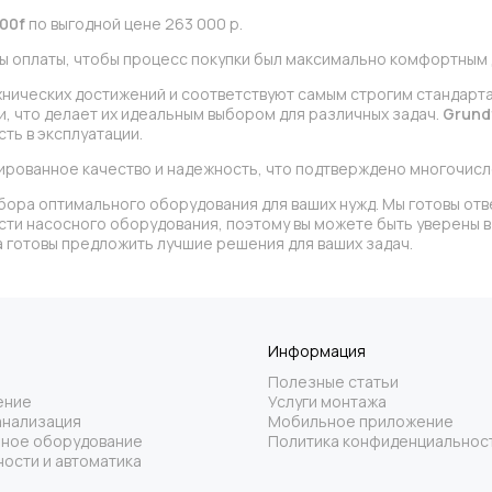
100f
по выгодной цене 263 000 р.
ы оплаты, чтобы процесс покупки был максимально комфортным д
хнических достижений и соответствуют самым строгим стандарт
и, что делает их идеальным выбором для различных задач.
Grund
ть в эксплуатации.
ированное качество и надежность, что подтверждено многочис
бора оптимального оборудования для ваших нужд. Мы готовы отв
асти насосного оборудования, поэтому вы можете быть уверены
 готовы предложить лучшие решения для ваших задач.
Информация
Полезные статьи
ение
Услуги монтажа
анализация
Мобильное приложение
ное оборудование
Политика конфиденциальнос
ости и автоматика