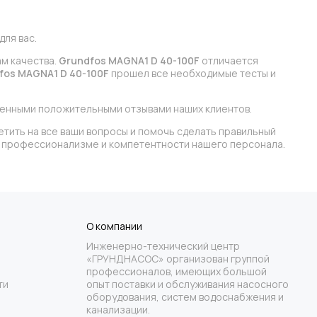
ля вас.
ам качества.
Grundfos MAGNA1 D 40-100F
отличается
fos MAGNA1 D 40-100F
прошел все необходимые тесты и
ленными положительными отзывами наших клиентов.
етить на все ваши вопросы и помочь сделать правильный
 в профессионализме и компетентности нашего персонала.
О компании
Инженерно-технический центр
«ГРУНДНАСОС» организован группой
профессионалов, имеющих большой
ти
опыт поставки и обслуживания насосного
оборудования, систем водоснабжения и
канализации.