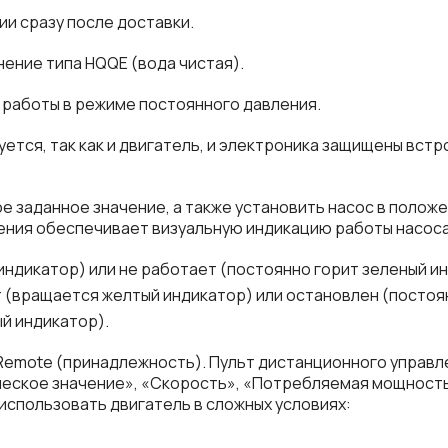
ии сразу после доставки.
нение типа
HQQE
(вода чистая).
 работы в режиме постоянного давления.
ется, так как и двигатель, и электроника защищены встр
 заданное значение, а также установить насос в положе
ления обеспечивает визуальную индикацию работы насос
индикатор) или не работает (постоянно горит зеленый и
 (вращается желтый индикатор) или остановлен (постоя
й индикатор).
Remote (принадлежность). Пульт дистанционного управл
ическое значение», «Скорость», «Потребляемая мощнос
использовать двигатель в сложных условиях: