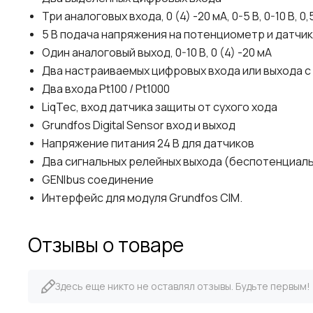
Три аналоговых входа, 0 (4) -20 мА, 0-5 В, 0-10 В, 0,5
5 В подача напряжения на потенциометр и датчик
Один аналоговый выход, 0-10 В, 0 (4) -20 мА
Два настраиваемых цифровых входа или выхода 
Два входа Pt100 / Pt1000
LiqTec, вход датчика защиты от сухого хода
Grundfos Digital Sensor вход и выход
Напряжение питания 24 В для датчиков
Два сигнальных релейных выхода (беспотенциал
GENIbus соединение
Интерфейс для модуля Grundfos CIM.
Отзывы о товаре
Здесь еще никто не оставлял отзывы. Будьте первым!