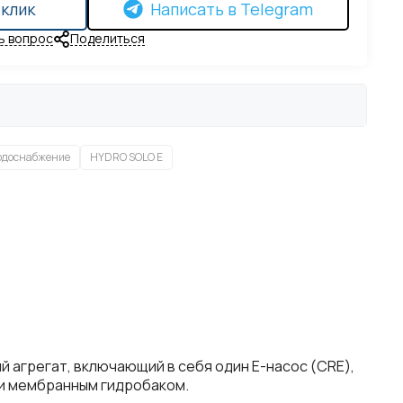
 клик
Написать в Telegram
ь вопрос
Поделиться
одоснабжение
HYDRO SOLO E
 агрегат, включающий в себя один E-насос (CRE),
 и мембранным гидробаком.