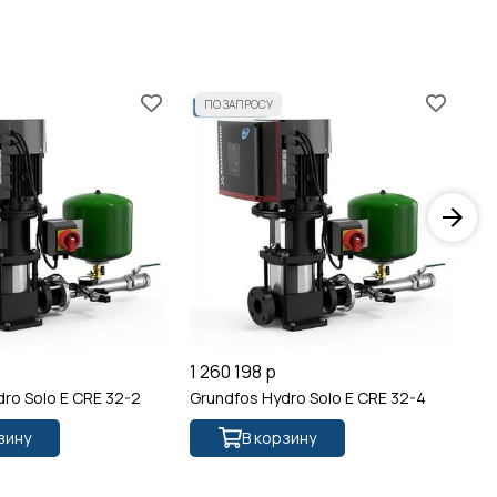
1 260 198 р
33
ro Solo E CRE 32-2
Grundfos Hydro Solo E CRE 32-4
Gr
зину
В корзину