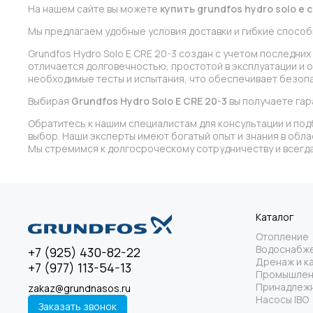
На нашем сайте вы можете
купить grundfos hydro solo e c
Мы предлагаем удобные условия доставки и гибкие способ
Grundfos Hydro Solo E CRE 20-3 создан с учетом последни
отличается долговечностью, простотой в эксплуатации и 
необходимые тесты и испытания, что обеспечивает безопа
Выбирая
Grundfos Hydro Solo E CRE 20-3
вы получаете гар
Обратитесь к нашим специалистам для консультации и под
выбор. Наши эксперты имеют богатый опыт и знания в обл
Мы стремимся к долгосроческому сотрудничеству и всегда
Каталог
Отопление
Водоснабж
+7 (925) 430-82-22
Дренаж и к
+7 (977) 113-54-13
Промышлен
Принадлежн
zakaz@grundnasos.ru
Насосы IBO
Заказать звонок