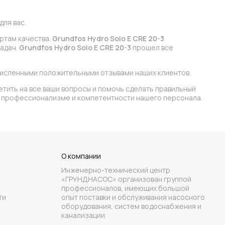
ля вас.
артам качества.
Grundfos Hydro Solo E CRE 20-3
задач.
Grundfos Hydro Solo E CRE 20-3
прошел все
численными положительными отзывами наших клиентов.
етить на все ваши вопросы и помочь сделать правильный
 в профессионализме и компетентности нашего персонала.
О компании
Инженерно-технический центр
«ГРУНДНАСОС» организован группой
профессионалов, имеющих большой
ти
опыт поставки и обслуживания насосного
оборудования, систем водоснабжения и
канализации.