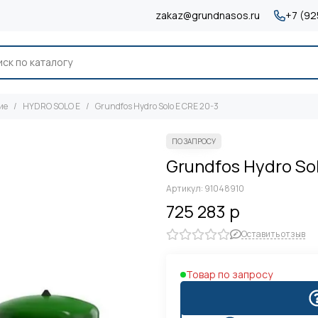
zakaz@grundnasos.ru
+7 (92
ие
HYDRO SOLO E
Grundfos Hydro Solo E CRE 20-3
Grundfos Hydro So
Артикул:
91048910
725 283 р
Оставить отзыв
Товар по запросу