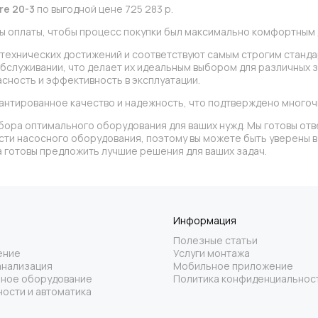
re 20-3
по выгодной цене 725 283 р.
ы оплаты, чтобы процесс покупки был максимально комфортным д
х технических достижений и соответствуют самым строгим станд
обслуживании, что делает их идеальным выбором для различных 
сность и эффективность в эксплуатации.
антированное качество и надежность, что подтверждено много
бора оптимального оборудования для ваших нужд. Мы готовы отв
асти насосного оборудования, поэтому вы можете быть уверены
 готовы предложить лучшие решения для ваших задач.
Информация
Полезные статьи
ение
Услуги монтажа
анализация
Мобильное приложение
ное оборудование
Политика конфиденциальнос
ости и автоматика