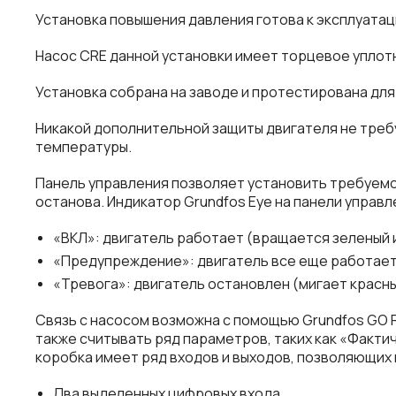
Установка повышения давления готова к эксплуатац
Насос CRE данной установки имеет торцевое уплот
Установка собрана на заводе и протестирована для
Никакой дополнительной защиты двигателя не требу
температуры.
Панель управления позволяет установить требуемое
останова. Индикатор Grundfos Eye на панели управ
«ВКЛ»: двигатель работает (вращается зеленый 
«Предупреждение»: двигатель все еще работает
«Тревога»: двигатель остановлен (мигает красны
Связь с насосом возможна с помощью Grundfos GO 
также считывать ряд параметров, таких как «Факт
коробка имеет ряд входов и выходов, позволяющих 
Два выделенных цифровых входа