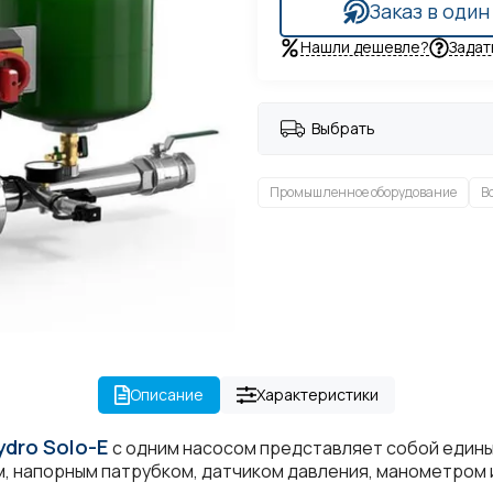
Заказ в один
Нашли дешевле?
Задат
Выбрать
Промышленное оборудование
В
Описание
Характеристики
dro Solo-E
с одним насосом представляет собой единый
, напорным патрубком, датчиком давления, манометром