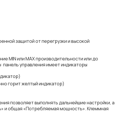
оенной защитой от перегрузки и высокой
ние MIN или MAX производительности или до
а: панель управления имеет индикаторы
ндикатор)
нно горит желтый индикатор)
ения позволяет выполнять дальнейшие настройки, а
ть» и общая «Потребляемая мощность». Клеммная