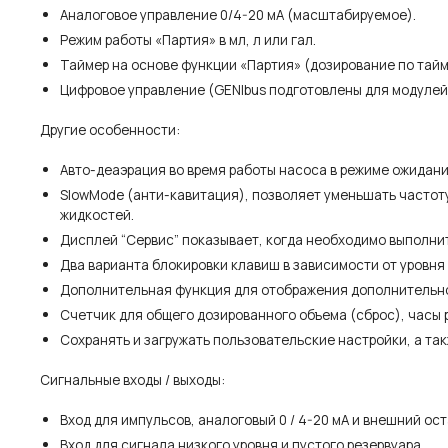
Аналоговое управление 0/4-20 мА (масштабируемое).
Режим работы «Партия» в мл, л или гал.
Таймер на основе функции «Партия» (дозирование по тайм
Цифровое управление (GENIbus подготовлены для модулей 
Другие особенности:
Авто-деаэрация во время работы насоса в режиме ожидани
SlowMode (анти-кавитация), позволяет уменьшать частоту 
жидкостей.
Дисплей “Сервис” показывает, когда необходимо выполн
Два варианта блокировки клавиш в зависимости от уровня
Дополнительная функция для отображения дополнительно
Счетчик для общего дозированного объема (сброс), часы р
Сохранять и загружать пользовательские настройки, а та
Сигнальные входы / выходы:
Вход для импульсов, аналоговый 0 / 4-20 мА и внешний ост
Вход для сигнала низкого уровня и пустого резервуара.