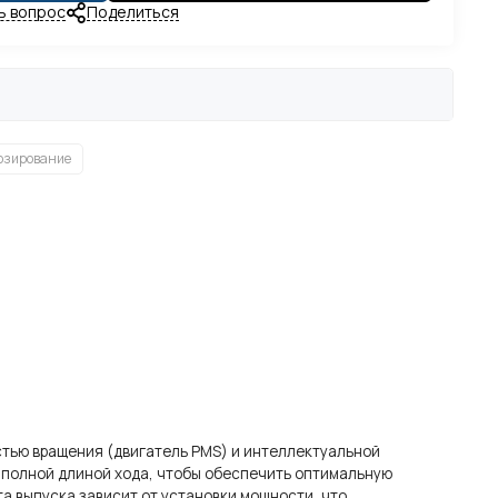
ь вопрос
Поделиться
озирование
стью вращения (двигатель PMS) и интеллектуальной
с полной длиной хода, чтобы обеспечить оптимальную
а выпуска зависит от установки мощности, что