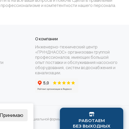
етить на все ваши вопросы и помочь сделать правильный
 в профессионализме и компетентности нашего персонала.
О компании
Инженерно-технический центр
«ГРУНДНАСОС» организован группой
профессионалов, имеющих большой
ти
опыт поставки и обслуживания насосного
оборудования, систем водоснабжения и
канализации.
Принимаю
ания с помощью специальной формы связи или по телефону.
Р
А
Б
О
Т
А
Е
М
Б
Е
З
В
Ы
Х
О
Д
Н
Ы
Х