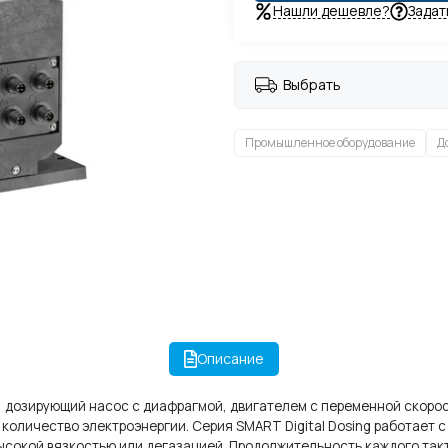
Нашли дешевле?
Задат
Выбрать
Промышленное оборудование
Д
Описание
, дозирующий насос с диафрагмой, двигателем с переменной скоро
оличество электроэнергии. Серия SMART Digital Dosing работает 
ысокой вязкостью или дегазацией. Продолжительность каждого такт