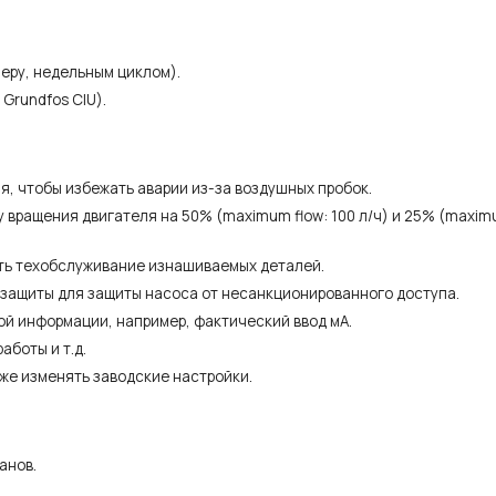
еру, недельным циклом).
Grundfos CIU).
я, чтобы избежать аварии из-за воздушных пробок.
вращения двигателя на 50% (maximum flow: 100 л/ч) и 25% (maximu
ить техобслуживание изнашиваемых деталей.
 защиты для защиты насоса от несанкционированного доступа.
й информации, например, фактический ввод мА.
аботы и т.д.
кже изменять заводские настройки.
анов.