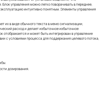
 Блок управления можно легко поворачивать в переднее,
в эксплуатацию интуитивно понятным. Элементы управления
т их в виде обычного текста в меню сигнализации,
ический расход и делает избыточное избыточное
ок отображается и может быть интегрирован в управление
твии с условиями процесса для поддержания целевого потока,
жбы.
ости дозирования.