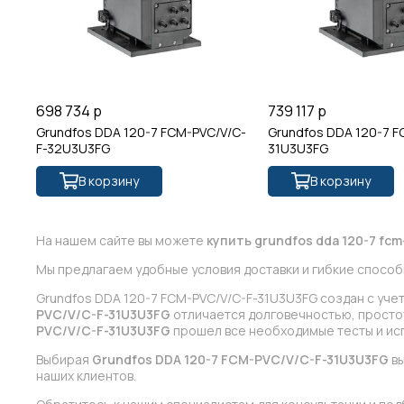
698 734 р
739 117 р
Grundfos DDA 120-7 FCM-PVC/V/C-
Grundfos DDA 120-7 F
F-32U3U3FG
31U3U3FG
В корзину
В корзину
На нашем сайте вы можете
купить grundfos dda 120-7 fcm
Мы предлагаем удобные условия доставки и гибкие способ
Grundfos DDA 120-7 FCM-PVC/V/C-F-31U3U3FG создан с уче
PVC/V/C-F-31U3U3FG
отличается долговечностью, простот
PVC/V/C-F-31U3U3FG
прошел все необходимые тесты и исп
Выбирая
Grundfos DDA 120-7 FCM-PVC/V/C-F-31U3U3FG
вы
наших клиентов.