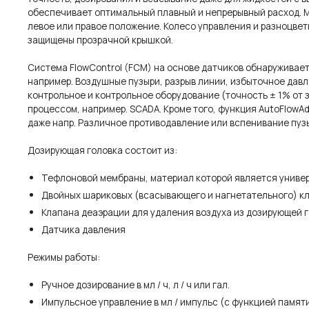
обеспечивает оптимальный плавный и непрерывный расход. М
левое или правое положение. Колесо управления и разноцве
защищены прозрачной крышкой.
Система FlowControl (FCM) на основе датчиков обнаруживает
например. Воздушные пузыри, разрыв линии, избыточное дав
контрольное и контрольное оборудование (точность ± 1% от 
процессом, например. SCADA. Кроме того, функция AutoFlowA
даже напр. Различное противодавление или вспенивание пузы
Дозирующая головка состоит из:
Тефлоновой мембраны, материал которой является универ
Двойных шариковых (всасывающего и нагнетательного) кл
Клапана деаэрации для удаления воздуха из дозирующей го
Датчика давления
Режимы работы:
Ручное дозирование в мл / ч, л / ч или гал.
Импульсное управление в мл / импульс (с функцией памяти