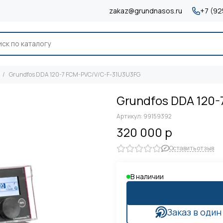
zakaz@grundnasos.ru
+7 (92
Grundfos DDA 120-7 FCM-PVC/V/C-F-31U3U3FG
Grundfos DDA 120
Артикул:
99159392
320 000 р
Оставить отзыв
В наличии
Заказ в один