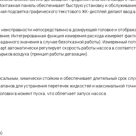
онтажная панель обеспечивает быструю установку и обслуживание.
тная подсветка графического текстового ЖК-дисплей делают ввод 
 неисправности непосредственно в дозирующей головке и отображае
ление. Интегрированная функция измерения расхода измеряет факт
заданного значения в случае безотказной работы). Измеренный пот
dapt автоматически регулирует скорость работы насоса в соответс
рьков воздуха (принцип работы дегазации).
сальным, химически стойким и обеспечивает длительный срок слу
апанов для устранения перетечек жидкостей и максимальной точн
ловки в момент пуска, что облегчает запуск насоса.
).