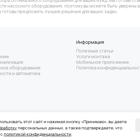
бора оптимального оборудования для ваших нужд. Мы готовы отв
асти насосного оборудования, поэтому вы можете быть уверены
 готовы предложить лучшие решения для ваших задач.
Информация
Полезные статьи
ение
Услуги монтажа
анализация
Мобильное приложение
ное оборудование
Политика конфиденциальнос
ости и автоматика
ользовать этот сайт и нажимая кнопку «Принимаю», вы даете
бличной офертой.
бработку
персональных данных, а также подтверждаете, что
х товаров или услуг обращайтесь к менеджерам отдела клиентского обслужив
 с
политикой конфиденциальности
.