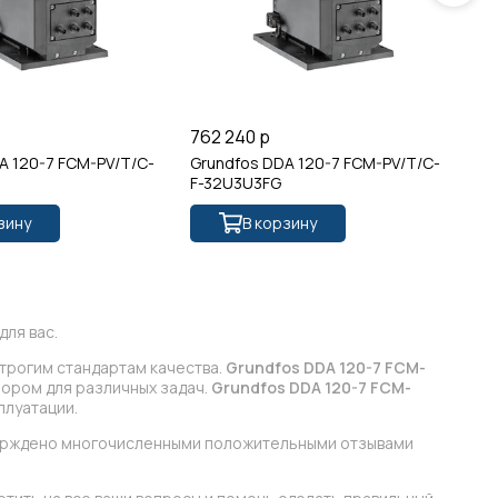
762 240 р
73
A 120-7 FCM-PV/T/C-
Grundfos DDA 120-7 FCM-PV/T/C-
Gr
F-32U3U3FG
31
зину
В корзину
ля вас.
строгим стандартам качества.
Grundfos DDA 120-7 FCM-
бором для различных задач.
Grundfos DDA 120-7 FCM-
плуатации.
верждено многочисленными положительными отзывами