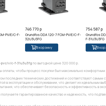
746 770 р
754 587 р
CM-PV/E/C-F-
Grundfos DDA 120-7 FCM-PV/E/C-F-
Grundfos DD
32U3U3FG
F-31U3U3FG
В корзину
В кор
-pvc/v/c-f-31u3u3fg
по выгодной цене 320 000 р.
ы оплаты, чтобы процесс покупки был максимально комфортным д
том последних технических достижений и соответствуют самым 
ой в эксплуатации и обслуживании, что делает их идеальным вы
ытания, что обеспечивает безопасность и эффективность в экс
 получаете гарантированное качество и надежность, что подт