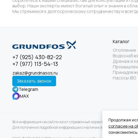
Обратитесь к нашим специалистам для консультации и под
выбор. Наши эксперты имеют богатый опыт и знания в обл
Мы стремимся к долгосроческому сотрудничеству и всегда
Каталог
Отопление
Водоснабж
+7 (925) 430-82-22
Дренаж и к
+7 (977) 113-54-13
Промышлен
Принадлежн
zakaz@grundnasos.ru
Насосы IBO
Заказать звонок
Telegram
MAX
Продолжая исп
Вся информация на сайте носит справочный характер и не является пу
согласие на о
Для получения подробной информации о наличии и стоимости указанны
ознакомились